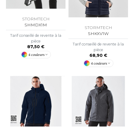
ACRON
ANTIS
STORMTECH
SHMDX1M
STORMTECH
UMBLES
SHKXV1W
Tarif conseillé de revente à la
pièce
Tarif conseillé de revente à la
87,50 €
pièce
EUTRAL
4 couleurs
68,90 €
EW GEN
4 couleurs
EW MORNING STUDIOS
AREDES SEGURIDAD
ARKS
EN DUICK