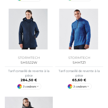
OWEL CITY
ELILLA
ESTI
ESTFORD MILL
STORMTECH
STORMTECH
SHSSJ2W
SHHTZ1
OKO
Tarif conseillé de revente à la
Tarif conseillé de revente à la
pièce
pièce
284,50 €
65,60 €
3 couleurs
3 couleurs