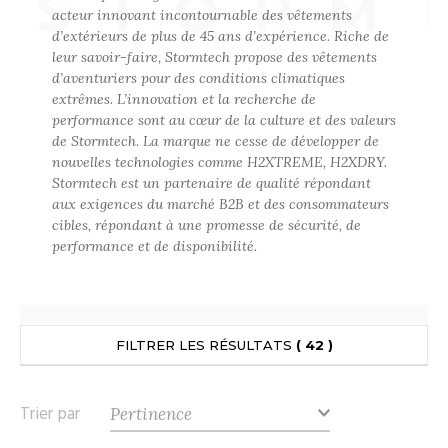
STORM
UILD YOUR BRAND
acteur innovant incontournable des vêtements
ATALOGUE
SPACES VERTS
ECORESPONSABLE
d’extérieurs de plus de 45 ans d’expérience. Riche de
leur savoir-faire, Stormtech propose des vêtements
HASUBLE
STHÉTIQUE
d’aventuriers pour des conditions climatiques
FIN DE SÉRIE
LUBCLASS
HAUSSURES
ÔTELLERIE
extrêmes. L’innovation et la recherche de
performance sont au cœur de la culture et des valeurs
RAGHOPPERS
HEMISE
OGISTIQUE
de Stormtech. La marque ne cesse de développer de
nouvelles technologies comme H2XTREME, H2XDRY.
OSTUME
ANUTENTION
Stormtech est un partenaire de qualité répondant
aux exigences du marché B2B et des consommateurs
COLOGIE
NFANT
ENUISIER
cibles, répondant à une promesse de sécurité, de
performance et de disponibilité.
STEX
PONGE
ÉTALLURGIE
T SI ON L'APPELAIT FRANCIS
IN DE SERIE
ÉTIERS DE LA MER
XCD BY PROMODORO
AUTE VISIBILITE
ODE
FILTRER LES RÉSULTATS
( 42 )
ES MODULABLES
EINTRE
INDEN HALES
Trier par
INGE DE MAISON
LOMBIER