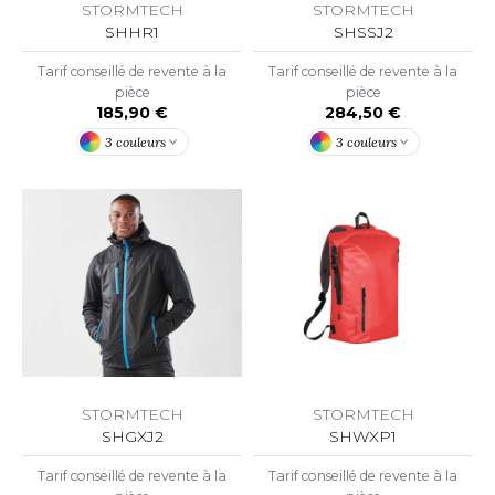
ROMODORO
STORMTECH
STORMTECH
SHHR1
SHSSJ2
Tarif conseillé de revente à la
Tarif conseillé de revente à la
UADRA
pièce
pièce
185,90 €
284,50 €
3 couleurs
3 couleurs
EGATTA
ESULT
ICA LEWIS
USSELL ATHLETIC®
USSELL ATHLETIC® COLLECTION
STORMTECH
STORMTECH
SHWXP1
ANS ETIQUETTE
SHGXJ2
Tarif conseillé de revente à la
Tarif conseillé de revente à la
F CLOTHING