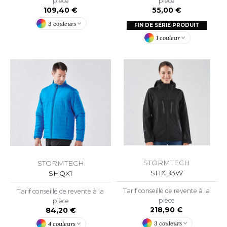
pièce
pièce
55,00 €
109,40 €
O DENIM
3 couleurs
FIN DE SÉRIE PRODUIT
PIRO
1 couleur
PLASHMACS
TARWORLD
TEDMAN
TORMTECH
EE JAYS
STORMTECH
STORMTECH
SHXB3W
SHQX1
HE ONE TOWELLING
Tarif conseillé de revente à la
Tarif conseillé de revente à la
IGER
pièce
pièce
218,90 €
84,20 €
OMBO
3 couleurs
4 couleurs