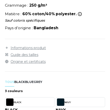
LEXFIT
ADE IN EUROPE
ROMOTIONNEL
Grammage :
250 g/m²
RONT ROW
O LABEL / TEAR AWAY
ESTAURATION
Matière :
60% coton/40% polyester.
RUIT OF THE LOOM
Sauf coloris spécifiques
ANTALONS
ANTÉ
Pays d’origine :
Bangladesh
RUIT OF THE LOOM VINTAGE
OLAIRE
PORT
OLO
Informations produit
ILDAN
ULL
Guide des tailles
YJAMA
Origine et certificats
ENBURY
ECYCLÉ
EROCK
AC SHOPPING
TOUS
BLACK
BLUE
GREY
CHOOLWEAR
3 couleurs
ACK&JONES
OFTSHELL
BLACK
NAVY
ACK&JONES - BLANKS
BLACK
NAVY