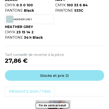
OUS-VETEMENTS
CMYK
0 0 0 100
CMYK
100 33 6 84
HK
PORT
PANTONE
Black
PANTONE
533C
UST COOL
HEATHER GREY
WEAT-SHIRT
UST HOODS
HEATHER GREY
ABLIER
CMYK
23 15 14 2
UST T'S
PANTONE
34% Black
EE-SHIRT
ENUE PROFESSIONNELLE
ARLOWSKY
Tarif conseillé de revente à la pièce
ESTE - BLOUSON
27,86 €
ORNTEX
ORKWEAR
Stocks et prix
ABEL SERIE
PRODUITS DUO / TRIO
ARKWOOD
Fin de série produit