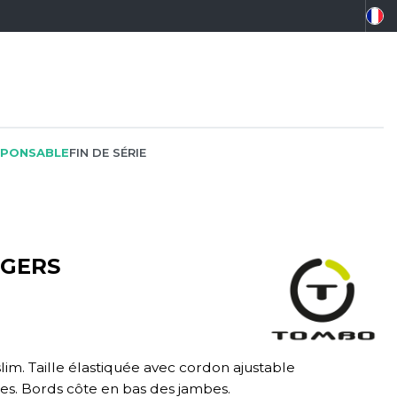
PONSABLE
FIN DE SÉRIE
GGERS
PEINTRE
SOFTSHELL
SF CLOTHING
PLOMBIER
SOUS-VETEMENTS
SO DENIM
PROMOTIONNEL
SPORT
SPIRO
im. Taille élastiquée avec cordon ajustable
RESTAURATION
SWEAT-SHIRT
SPLASHMACS
es. Bords côte en bas des jambes.
SANTÉ
TABLIER