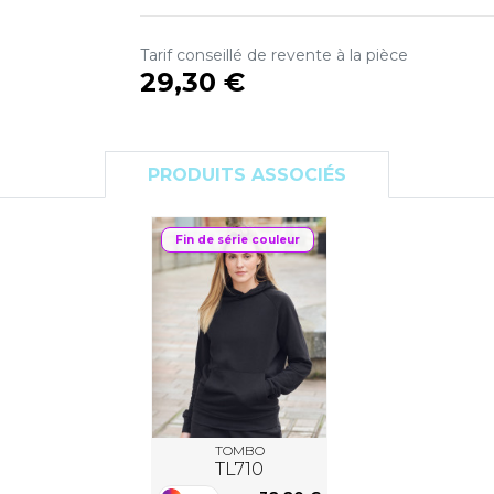
S
SANS ETIQUETTE
Tarif conseillé de revente à la pièce
29,30 €
PRODUITS ASSOCIÉS
Fin de série couleur
TOMBO
TL710