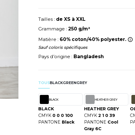
NEUTRAL
RIE
MODE
PULL
NEW GEN
Y
ERIE
PYJAMA
NEW MORNING STUDIOS
Tailles :
de XS à XXL
SIBILITE
RECYCLÉ
P
Grammage :
250 g/m²
ULABLES
SAC SHOPPING
PAREDES SEGURIDAD
NES
Matière :
60% coton/40% polyester.
E MAISON
SCHOOLWEAR
PARKS
ES - BLANKS
Sauf coloris spécifiques
PEN DUICK
Pays d’origine :
Bangladesh
PROMODORO
OL
Q
ODS
QUADRA
TOUS
BLACK
GREEN
GREY
R
REGATTA
SKY
BLACK
HEATHER GREY
RESULT
X
BLACK
HEATHER GREY
O
RICA LEWIS
CMYK
0 0 0 100
CMYK
2 1 0 39
C
RUSSELL ATHLETIC®
PANTONE
Black
PANTONE
Cool
P
RIE
Gray 6C
RUSSELL ATHLETIC® COLL
OD