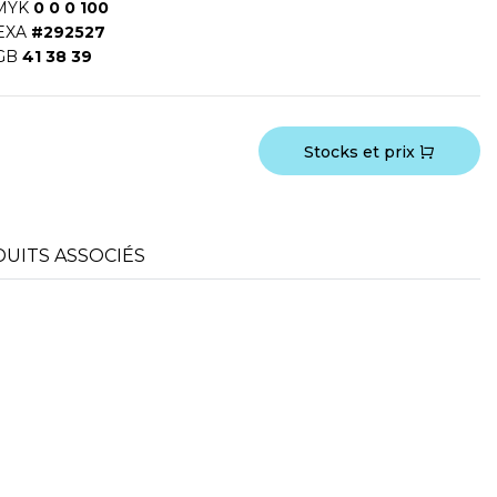
MYK
0 0 0 100
EXA
#292527
GB
41 38 39
Stocks et prix
UITS ASSOCIÉS