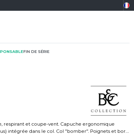
PONSABLE
FIN DE SÉRIE
PEINTRE
SOFTSHELL
SF CLOTHING
PLOMBIER
SOUS-VETEMENTS
SO DENIM
PROMOTIONNEL
SPORT
SPIRO
RESTAURATION
SWEAT-SHIRT
SPLASHMACS
sus) intégrée dans le col. Col "bomber". Poignets et bord
SANTÉ
TABLIER