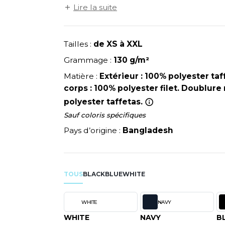
NEUTRAL
inférieurs en côtes. Coutures d’épaule dé
Lire la suite
RIE
MODE
PULL
NEW GEN
Y
Côtes de polyester résistantes avec élast
ERIE
PYJAMA
NEW MORNING STUDIOS
avec fermeture éclair. Accès personnalisa
SIBILITE
RECYCLÉ
P
Tailles :
de XS à XXL
ULABLES
SAC SHOPPING
PAREDES SEGURIDAD
Grammage :
130 g/m²
NES
E MAISON
SCHOOLWEAR
PARKS
Matière :
Extérieur : 100% polyester ta
ES - BLANKS
PEN DUICK
corps : 100% polyester filet. Doublur
PROMODORO
polyester taffetas.
OL
Sauf coloris spécifiques
Q
ODS
Pays d’origine :
Bangladesh
QUADRA
R
REGATTA
SKY
TOUS
BLACK
BLUE
RESULT
WHITE
X
RICA LEWIS
RUSSELL ATHLETIC®
WHITE
NAVY
RIE
RUSSELL ATHLETIC® COLL
WHITE
NAVY
B
OD