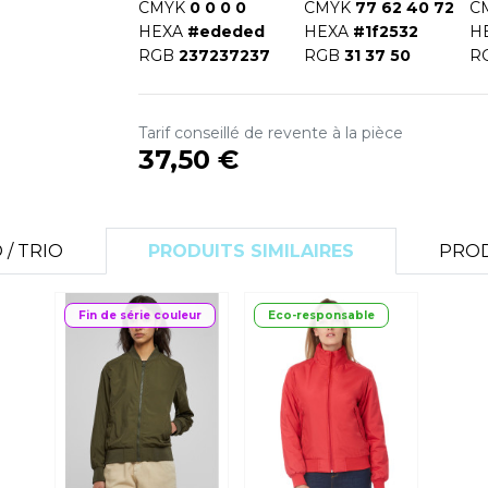
CMYK
0 0 0 0
CMYK
77 62 40 72
C
S
HEXA
#ededed
HEXA
#1f2532
H
SANS ETIQUETTE
RGB
237237237
RGB
31 37 50
R
Tarif conseillé de revente à la pièce
37,50 €
/ TRIO
PRODUITS SIMILAIRES
PROD
Fin de série couleur
Eco-responsable