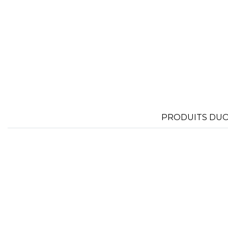
FLEXFIT
M
FRONT ROW
PRODUITS DUO 