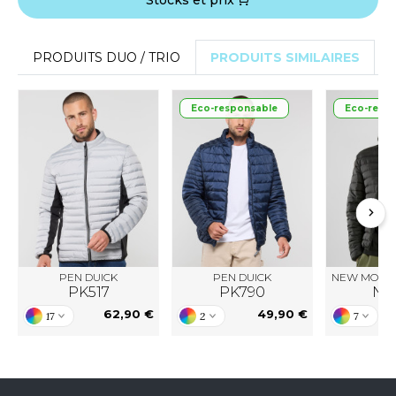
Stocks et prix
ACRON
ANTIS
PRODUITS DUO / TRIO
PRODUITS SIMILAIRES
UMBLES
Eco-responsable
Eco-resp
EUTRAL
EW GEN
EW MORNING STUDIOS
PEN DUICK
PEN DUICK
NEW MORNI
AREDES SEGURIDAD
PK517
PK790
NM
62,90 €
49,90 €
17
2
7
ARKS
EN DUICK