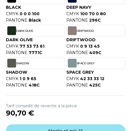
OUS-VETEMENTS
BLACK
DEEP NAVY
HK
PORT
CMYK
0 0 0 100
CMYK
100 70 0 80
UST COOL
PANTONE
Black
PANTONE
296C
WEAT-SHIRT
UST HOODS
DARK OLIVE
DRIFTWOOD
ABLIER
DARK OLIVE
DRIFTWOOD
UST T'S
CMYK
77 53 73 61
CMYK
0 9 13 45
EE-SHIRT
PANTONE
7771C
PANTONE
409C
ENUE PROFESSIONNELLE
SHADOW
SPACE GREY
ARLOWSKY
ESTE - BLOUSON
SHADOW
SPACE GREY
ORNTEX
CMYK
1 0 9 65
CMYK
42 33 33 12
ORKWEAR
PANTONE
418C
PANTONE
425C
ABEL SERIE
Tarif conseillé de revente à la pièce
90,70 €
ARKWOOD