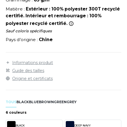
LEXFIT
ADE IN EUROPE
ROMOTIONNEL
Matière :
Extérieur : 100% polyester 300T recyclé
RONT ROW
O LABEL / TEAR AWAY
ESTAURATION
certifié. Intérieur et rembourrage : 100%
RUIT OF THE LOOM
polyester recyclé certifié.
ANTALONS
ANTÉ
Sauf coloris spécifiques
RUIT OF THE LOOM VINTAGE
OLAIRE
PORT
Pays d’origine :
Chine
OLO
ILDAN
ULL
Informations produit
Guide des tailles
YJAMA
ENBURY
Origine et certificats
ECYCLÉ
EROCK
AC SHOPPING
TOUS
BLACK
BLUE
BROWN
GREEN
GREY
CHOOLWEAR
ACK&JONES
6 couleurs
OFTSHELL
ACK&JONES - BLANKS
BLACK
DEEP NAVY