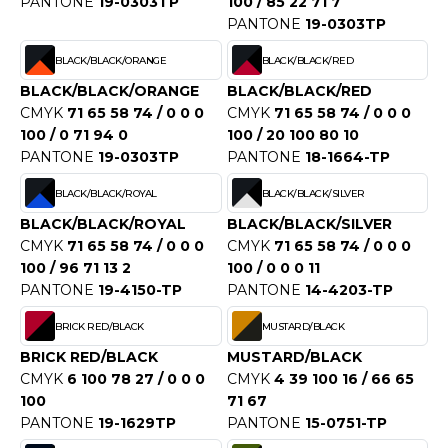
PANTONE
19-0303TP
100 / 85 22 71 7
OUS-VETEMENTS
PANTONE
19-0303TP
HK
PORT
BLACK/BLACK/ORANGE
BLACK/BLACK/RED
UST COOL
WEAT-SHIRT
BLACK/BLACK/ORANGE
BLACK/BLACK/RED
UST HOODS
CMYK
71 65 58 74 / 0 0 0
CMYK
71 65 58 74 / 0 0 0
ABLIER
100 / 0 71 94 0
100 / 20 100 80 10
UST T'S
PANTONE
19-0303TP
PANTONE
18-1664-TP
EE-SHIRT
BLACK/BLACK/ROYAL
BLACK/BLACK/SILVER
ENUE PROFESSIONNELLE
BLACK/BLACK/ROYAL
BLACK/BLACK/SILVER
ARLOWSKY
ESTE - BLOUSON
CMYK
71 65 58 74 / 0 0 0
CMYK
71 65 58 74 / 0 0 0
ORNTEX
100 / 96 71 13 2
100 / 0 0 0 11
ORKWEAR
PANTONE
19-4150-TP
PANTONE
14-4203-TP
BRICK RED/BLACK
MUSTARD/BLACK
ABEL SERIE
BRICK RED/BLACK
MUSTARD/BLACK
CMYK
6 100 78 27 / 0 0 0
CMYK
4 39 100 16 / 66 65
ARKWOOD
100
71 67
PANTONE
19-1629TP
PANTONE
15-0751-TP