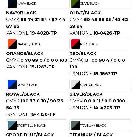
ACRON
NAVY/BLACK
OLIVE/BLACK
NAVY/BLACK
OLIVE/BLACK
ANTIS
CMYK
99 74 31 84 / 67 44
CMYK
60 45 95 35 / 63 62
67 95
59 94
UMBLES
PANTONE
19-4028-TP
PANTONE
18-0426-TP
ORANGE/BLACK
RED/BLACK
EUTRAL
ORANGE/BLACK
RED/BLACK
CMYK
0 70 89 0 / 0 0 0 100
CMYK
13 100 90 4 / 0 0 0
EW GEN
PANTONE
15-1263-TP
100
PANTONE
18-1662TP
EW MORNING STUDIOS
ROYAL/BLACK
SILVER/BLACK
ROYAL/BLACK
SILVER/BLACK
AREDES SEGURIDAD
CMYK
100 73 0 10 / 90 76
CMYK
0 0 0 11 / 0 0 0 100
54 73
PANTONE
14-4203-TP
ARKS
PANTONE
19-4150-TP
EN DUICK
SPORT BLUE/BLACK
TITANIUM / BLACK
SPORT BLUE/BLACK
TITANIUM / BLACK