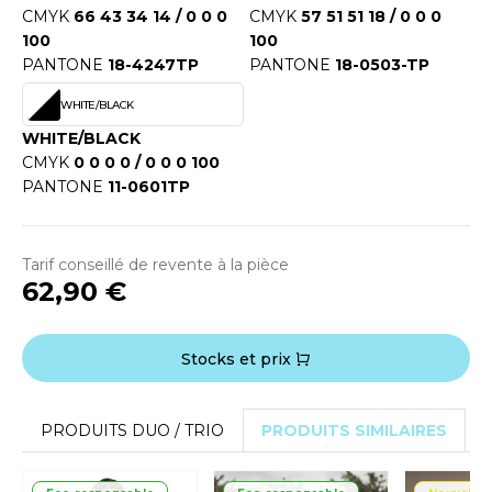
ROMODORO
CMYK
66 43 34 14 / 0 0 0
CMYK
57 51 51 18 / 0 0 0
100
100
PANTONE
18-4247TP
PANTONE
18-0503-TP
UADRA
WHITE/BLACK
WHITE/BLACK
CMYK
0 0 0 0 / 0 0 0 100
EGATTA
PANTONE
11-0601TP
ESULT
ICA LEWIS
Tarif conseillé de revente à la pièce
62,90 €
USSELL ATHLETIC®
USSELL ATHLETIC® COLLECTION
Stocks et prix
PRODUITS DUO / TRIO
PRODUITS SIMILAIRES
ANS ETIQUETTE
F CLOTHING