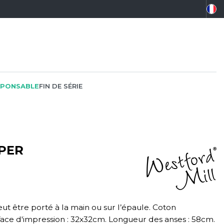
PONSABLE
FIN DE SÉRIE
PER
PEINTRE
SOFTSHELL
SF CLOTHING
PLOMBIER
SOUS-VETEMENTS
SO DENIM
PROMOTIONNEL
SPORT
SPIRO
ut être porté à la main ou sur l’épaule. Coton
RESTAURATION
SWEAT-SHIRT
SPLASHMACS
face d'impression : 32x32cm. Longueur des anses : 58cm.
SANTÉ
TABLIER