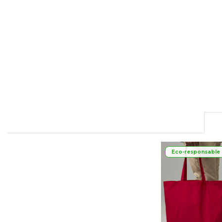
FLEXFIT
M
FRONT ROW
Eco-responsable