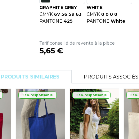
S
GRAPHITE GREY
WHITE
SANS ETIQUETTE
CMYK
67 56 59 63
CMYK
0 0 0 0
PANTONE
425
PANTONE
White
Tarif conseillé de revente à la pièce
5,65 €
PRODUITS SIMILAIRES
PRODUITS ASSOCIÉS
Eco-responsable
Eco-responsable
Eco-