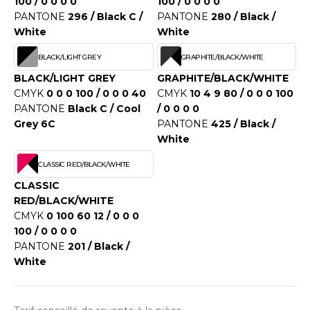
100 / 0 0 0 0
100 / 0 0 0 0
OUS-VETEMENTS
PANTONE
296 / Black C /
PANTONE
280 / Black /
HK
PORT
White
White
UST COOL
WEAT-SHIRT
BLACK/LIGHT GREY
GRAPHITE/BLACK/WHITE
UST HOODS
BLACK/LIGHT GREY
GRAPHITE/BLACK/WHITE
ABLIER
CMYK
0 0 0 100 / 0 0 0 40
CMYK
10 4 9 80 / 0 0 0 100
UST T'S
PANTONE
Black C / Cool
/ 0 0 0 0
EE-SHIRT
Grey 6C
PANTONE
425 / Black /
White
ENUE PROFESSIONNELLE
ARLOWSKY
CLASSIC RED/BLACK/WHITE
ESTE - BLOUSON
ORNTEX
CLASSIC
ORKWEAR
RED/BLACK/WHITE
CMYK
0 100 60 12 / 0 0 0
100 / 0 0 0 0
ABEL SERIE
PANTONE
201 / Black /
White
ARKWOOD