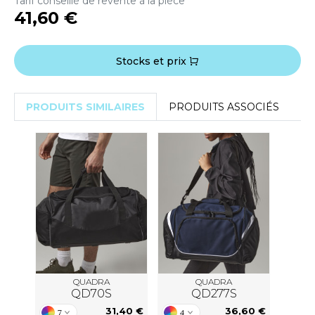
Tarif conseillé de revente à la pièce
ACRON
41,60 €
ANTIS
Stocks et prix
UMBLES
PRODUITS SIMILAIRES
PRODUITS ASSOCIÉS
EUTRAL
EW GEN
EW MORNING STUDIOS
AREDES SEGURIDAD
ARKS
QUADRA
QUADRA
EN DUICK
QD70S
QD277S
31,40 €
36,60 €
7
4