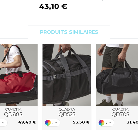
S
43,10 €
SANS ETIQUETTE
PRODUITS SIMILAIRES
QUADRA
QUADRA
QUADRA
QD88S
QD525
QD70S
49,40 €
53,50 €
31,4
3
1
7