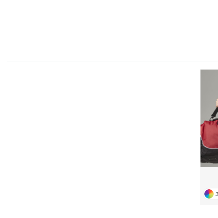
FLEXFIT
M
FRONT ROW