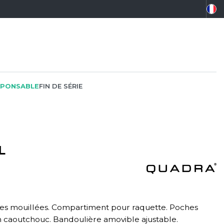
PONSABLE
FIN DE SÉRIE
L
PEINTRE
SOFTSHELL
SF CLOTHING
PLOMBIER
SOUS-VETEMENTS
SO DENIM
PROMOTIONNEL
SPORT
SPIRO
res mouillées. Compartiment pour raquette. Poches
RESTAURATION
SWEAT-SHIRT
SPLASHMACS
en caoutchouc. Bandoulière amovible ajustable.
SANTÉ
TABLIER