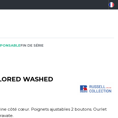
PONSABLE
FIN DE SÉRIE
ILORED WASHED
PEINTRE
SOFTSHELL
SF CLOTHING
PLOMBIER
SOUS-VETEMENTS
SO DENIM
PROMOTIONNEL
SPORT
SPIRO
ine côté cœur. Poignets ajustables 2 boutons. Ourlet
RESTAURATION
SWEAT-SHIRT
SPLASHMACS
ravate.
SANTÉ
TABLIER