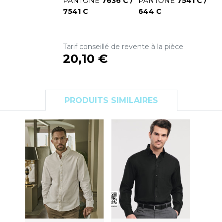
PANTONE
7636 C /
PANTONE
7541 C /
S
7541 C
644 C
SANS ETIQUETTE
Tarif conseillé de revente à la pièce
20,10 €
PRODUITS SIMILAIRES