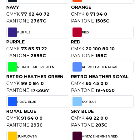
ACRON
NAVY
ORANGE
CMYK
77 62 40 72
CMYK
0 71 94 0
ANTIS
PANTONE
2767C
PANTONE
1505C
UMBLES
PURPLE
RED
PURPLE
RED
CMYK
73 83 31 22
CMYK
20 100 80 10
EUTRAL
PANTONE
2695C
PANTONE
186C
EW GEN
RETRO HEATHER GREEN
RETRO HEATHER ROYAL
RETRO HEATHER GREEN
RETRO HEATHER ROYAL
EW MORNING STUDIOS
CMYK
99 0 84 0
CMYK
65 45 0 0
PANTONE
17-5937
PANTONE
19-4050
ROYAL BLUE
SKY BLUE
AREDES SEGURIDAD
ROYAL BLUE
SKY BLUE
ARKS
CMYK
91 64 0 0
CMYK
48 22 0 0
PANTONE
293C
PANTONE
283C
EN DUICK
SUNFLOWER
VINTAGE HEATHER RED