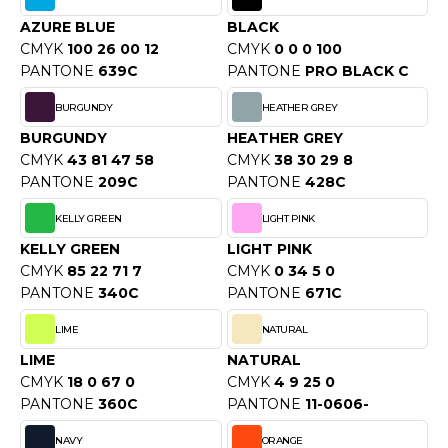
OUS-VETEMENTS
HK
AZURE BLUE
BLACK
PORT
CMYK
100 26 00 12
CMYK
0 0 0 100
UST COOL
PANTONE
639C
PANTONE
PRO BLACK C
WEAT-SHIRT
UST HOODS
BURGUNDY
HEATHER GREY
ABLIER
BURGUNDY
HEATHER GREY
UST T'S
CMYK
43 81 47 58
CMYK
38 30 29 8
EE-SHIRT
PANTONE
209C
PANTONE
428C
ENUE PROFESSIONNELLE
KELLY GREEN
LIGHT PINK
ARLOWSKY
ESTE - BLOUSON
KELLY GREEN
LIGHT PINK
ORNTEX
CMYK
85 22 71 7
CMYK
0 34 5 0
ORKWEAR
PANTONE
340C
PANTONE
671C
LIME
NATURAL
ABEL SERIE
LIME
NATURAL
CMYK
18 0 67 0
CMYK
4 9 25 0
ARKWOOD
PANTONE
360C
PANTONE
11-0606-
NAVY
ORANGE