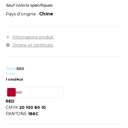
LEXFIT
ADE IN EUROPE
ROMOTIONNEL
Sauf coloris spécifiques
RONT ROW
Pays d’origine :
Chine
O LABEL / TEAR AWAY
ESTAURATION
RUIT OF THE LOOM
ANTALONS
ANTÉ
RUIT OF THE LOOM VINTAGE
Informations produit
OLAIRE
PORT
Origine et certificats
OLO
ILDAN
ULL
TOUS
RED
YJAMA
ENBURY
1 couleur
ECYCLÉ
EROCK
RED
AC SHOPPING
RED
CHOOLWEAR
CMYK
20 100 80 10
ACK&JONES
PANTONE
186C
OFTSHELL
ACK&JONES - BLANKS