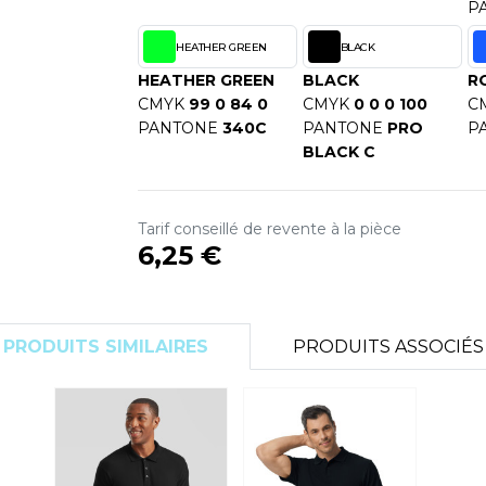
P
S
SANS ETIQUETTE
HEATHER GREEN
BLACK
HEATHER GREEN
BLACK
R
CMYK
99 0 84 0
CMYK
0 0 0 100
C
PANTONE
340C
PANTONE
PRO
P
BLACK C
Tarif conseillé de revente à la pièce
6,25 €
PRODUITS SIMILAIRES
PRODUITS ASSOCIÉS