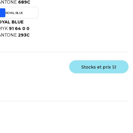
ANTONE
689C
ROYAL BLUE
OYAL BLUE
MYK
91 64 0 0
ANTONE
293C
Stocks et prix