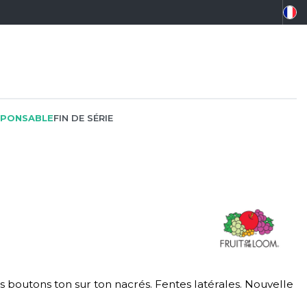
PONSABLE
FIN DE SÉRIE
PEINTRE
SOFTSHELL
SF CLOTHING
PLOMBIER
SOUS-VETEMENTS
SO DENIM
PROMOTIONNEL
SPORT
SPIRO
is boutons ton sur ton nacrés. Fentes latérales. Nouvelle
RESTAURATION
SWEAT-SHIRT
SPLASHMACS
SANTÉ
TABLIER