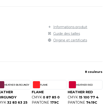
STARWORLD
SPORT
TEE-SHIRT
STEDMAN
TENUE PROFESSIONNELLE
STORMTECH
VESTE - BLOUSON
T
WORKWEAR
Informations produit
TEE JAYS
Guide des tailles
THE ONE TOWELLING
Origine et certificats
TIGER
TOMBO
TOWEL CITY
V
VELILLA
8 couleurs
VESTI
W
HEATHER BURGUNDY
FLAME
HEATHER RED
WESTFORD MILL
EATHER
FLAME
HEATHER RED
Y
URGUNDY
CMYK
0 87 85 0
CMYK
15 100 77 4
ECTION
MYK
32 83 63 25
PANTONE
179C
PANTONE
7419C
YOKO