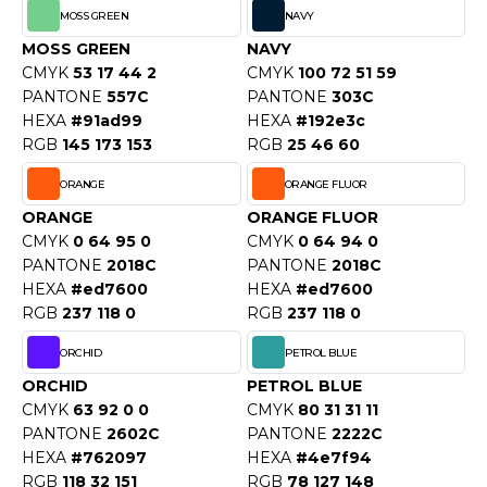
MOSS GREEN
NAVY
OWEL CITY
MOSS GREEN
NAVY
CMYK
53 17 44 2
CMYK
100 72 51 59
PANTONE
557C
PANTONE
303C
ELILLA
HEXA
#91ad99
HEXA
#192e3c
RGB
145 173 153
RGB
25 46 60
ESTI
ORANGE
ORANGE FLUOR
ORANGE
ORANGE FLUOR
ESTFORD MILL
CMYK
0 64 95 0
CMYK
0 64 94 0
PANTONE
2018C
PANTONE
2018C
HEXA
#ed7600
HEXA
#ed7600
RGB
237 118 0
RGB
237 118 0
OKO
ORCHID
PETROL BLUE
ORCHID
PETROL BLUE
CMYK
63 92 0 0
CMYK
80 31 31 11
PANTONE
2602C
PANTONE
2222C
HEXA
#762097
HEXA
#4e7f94
RGB
118 32 151
RGB
78 127 148