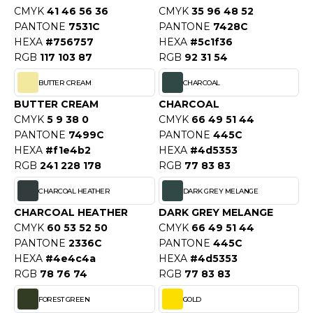
ACRON
CMYK
41 46 56 36
CMYK
35 96 48 52
PANTONE
7531C
PANTONE
7428C
ANTIS
HEXA
#756757
HEXA
#5c1f36
RGB
117 103 87
RGB
92 31 54
UMBLES
BUTTER CREAM
CHARCOAL
BUTTER CREAM
CHARCOAL
EUTRAL
CMYK
5 9 38 0
CMYK
66 49 51 44
PANTONE
7499C
PANTONE
445C
EW GEN
HEXA
#f1e4b2
HEXA
#4d5353
RGB
241 228 178
RGB
77 83 83
EW MORNING STUDIOS
CHARCOAL HEATHER
DARK GREY MELANGE
CHARCOAL HEATHER
DARK GREY MELANGE
CMYK
60 53 52 50
CMYK
66 49 51 44
AREDES SEGURIDAD
PANTONE
2336C
PANTONE
445C
ARKS
HEXA
#4e4c4a
HEXA
#4d5353
RGB
78 76 74
RGB
77 83 83
EN DUICK
FOREST GREEN
GOLD