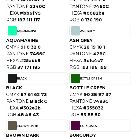
OUS-VETEMENTS
PANTONE
2340C
PANTONE
7460C
HK
PORT
HEXA
#bb6f75
HEXA
#0082be
RGB
187 111 117
RGB
0 130 190
UST COOL
WEAT-SHIRT
AQUAMARINE
ASH GREY
UST HOODS
ABLIER
AQUAMARINE
ASH GREY
UST T'S
CMYK
91 0 32 0
CMYK
28 19 18 1
EE-SHIRT
PANTONE
7466C
PANTONE
428C
HEXA
#25abb9
HEXA
#c1c4c7
ENUE PROFESSIONNELLE
RGB
37 171 185
RGB
193 196 199
ARLOWSKY
ESTE - BLOUSON
BLACK
BOTTLE GREEN
ORNTEX
ORKWEAR
BLACK
BOTTLE GREEN
CMYK
67 61 62 73
CMYK
90 38 97 37
PANTONE
Black C
PANTONE
7483C
ABEL SERIE
HEXA
#302e2b
HEXA
#355832
RGB
48 46 43
RGB
53 88 50
ARKWOOD
BROWN DARK
BURGUNDY
BROWN DARK
BURGUNDY