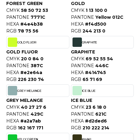
ROMODORO
FOREST GREEN
GOLD
CMYK
58 50 72 53
CMYK
1 13 100 0
PANTONE
7771C
PANTONE
Yellow 012C
HEXA
#4e4b38
HEXA
#f4d500
UADRA
RGB
78 75 56
RGB
244 213 0
GOLD FLUOR
GRAPHITE
EGATTA
GOLD FLUOR
GRAPHITE
CMYK
20 0 84 0
CMYK
69 52 55 54
ESULT
PANTONE
387C
PANTONE
446C
HEXA
#e2e64a
HEXA
#414745
ICA LEWIS
RGB
226 230 74
RGB
65 71 69
USSELL ATHLETIC®
GREY MELANGE
ICE BLUE
USSELL ATHLETIC® COLLECTION
GREY MELANGE
ICE BLUE
CMYK
40 27 27 6
CMYK
23 6 18 0
PANTONE
429C
PANTONE
621C
HEXA
#a2a7ab
HEXA
#d2ded6
ANS ETIQUETTE
RGB
162 167 171
RGB
210 222 214
F CLOTHING
KELLY GREEN
KHAKI