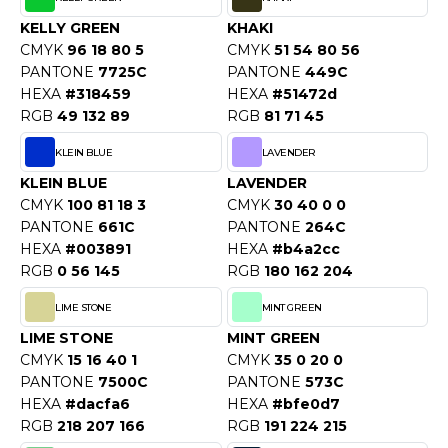
O DENIM
KELLY GREEN
KHAKI
CMYK
96 18 80 5
CMYK
51 54 80 56
PIRO
PANTONE
7725C
PANTONE
449C
HEXA
#318459
HEXA
#51472d
PLASHMACS
RGB
49 132 89
RGB
81 71 45
TARWORLD
KLEIN BLUE
LAVENDER
KLEIN BLUE
LAVENDER
TEDMAN
CMYK
100 81 18 3
CMYK
30 40 0 0
TORMTECH
PANTONE
661C
PANTONE
264C
HEXA
#003891
HEXA
#b4a2cc
RGB
0 56 145
RGB
180 162 204
EE JAYS
LIME STONE
MINT GREEN
LIME STONE
MINT GREEN
HE ONE TOWELLING
CMYK
15 16 40 1
CMYK
35 0 20 0
PANTONE
7500C
PANTONE
573C
IGER
HEXA
#dacfa6
HEXA
#bfe0d7
OMBO
RGB
218 207 166
RGB
191 224 215