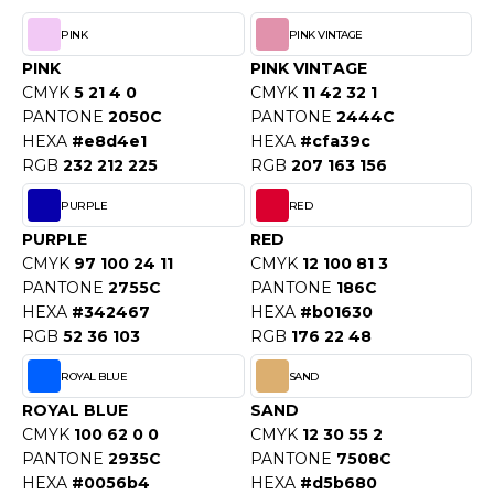
PINK
PINK VINTAGE
PINK
PINK VINTAGE
CMYK
5 21 4 0
CMYK
11 42 32 1
PANTONE
2050C
PANTONE
2444C
HEXA
#e8d4e1
HEXA
#cfa39c
RGB
232 212 225
RGB
207 163 156
PURPLE
RED
PURPLE
RED
CMYK
97 100 24 11
CMYK
12 100 81 3
PANTONE
2755C
PANTONE
186C
HEXA
#342467
HEXA
#b01630
RGB
52 36 103
RGB
176 22 48
ROYAL BLUE
SAND
ROYAL BLUE
SAND
CMYK
100 62 0 0
CMYK
12 30 55 2
PANTONE
2935C
PANTONE
7508C
HEXA
#0056b4
HEXA
#d5b680