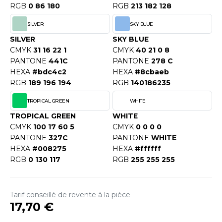
RGB
0 86 180
RGB
213 182 128
SILVER
SKY BLUE
SILVER
SKY BLUE
CMYK
31 16 22 1
CMYK
40 21 0 8
PANTONE
441C
PANTONE
278 C
HEXA
#bdc4c2
HEXA
#8cbaeb
RGB
189 196 194
RGB
140186235
TROPICAL GREEN
WHITE
TROPICAL GREEN
WHITE
CMYK
100 17 60 5
CMYK
0 0 0 0
PANTONE
327C
PANTONE
WHITE
HEXA
#008275
HEXA
#ffffff
RGB
0 130 117
RGB
255 255 255
Tarif conseillé de revente à la pièce
17,70 €