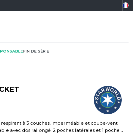
PONSABLE
FIN DE SÉRIE
ACKET
PEINTRE
SOFTSHELL
SF CLOTHING
PLOMBIER
SOUS-VETEMENTS
SO DENIM
PROMOTIONNEL
SPORT
SPIRO
RESTAURATION
SWEAT-SHIRT
SPLASHMACS
ble avec dos rallongé. 2 poches latérales et 1 poche
SANTÉ
TABLIER