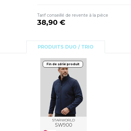
S
SANS ETIQUETTE
Tarif conseillé de revente à la pièce
38,90 €
PRODUITS DUO / TRIO
Fin de série produit
STARWORLD
SW900