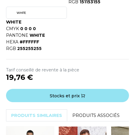
RGB
151153155
O DENIM
WHITE
PIRO
WHITE
CMYK
0 0 0 0
PLASHMACS
PANTONE
WHITE
HEXA
#FFFFFF
TARWORLD
RGB
255255255
TEDMAN
TORMTECH
Tarif conseillé de revente à la pièce
19,76 €
EE JAYS
Stocks et prix
HE ONE TOWELLING
PRODUITS SIMILAIRES
PRODUITS ASSOCIÉS
IGER
OMBO