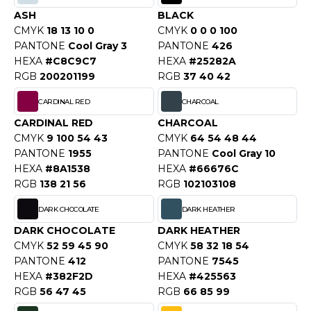
OUS-VETEMENTS
ASH
BLACK
HK
PORT
CMYK
18 13 10 0
CMYK
0 0 0 100
PANTONE
Cool Gray 3
PANTONE
426
UST COOL
WEAT-SHIRT
HEXA
#C8C9C7
HEXA
#25282A
UST HOODS
RGB
200201199
RGB
37 40 42
ABLIER
UST T'S
CARDINAL RED
CHARCOAL
EE-SHIRT
CARDINAL RED
CHARCOAL
CMYK
9 100 54 43
CMYK
64 54 48 44
ENUE PROFESSIONNELLE
PANTONE
1955
PANTONE
Cool Gray 10
ARLOWSKY
ESTE - BLOUSON
HEXA
#8A1538
HEXA
#66676C
ORNTEX
RGB
138 21 56
RGB
102103108
ORKWEAR
DARK CHOCOLATE
DARK HEATHER
DARK CHOCOLATE
DARK HEATHER
ABEL SERIE
CMYK
52 59 45 90
CMYK
58 32 18 54
PANTONE
412
PANTONE
7545
ARKWOOD
HEXA
#382F2D
HEXA
#425563
RGB
56 47 45
RGB
66 85 99