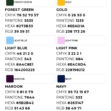
FOREST GREEN
GOLD
ACRON
FOREST GREEN
GOLD
ANTIS
CMYK
76 52 70 57
CMYK
0 26 93 0
PANTONE
5535
PANTONE
1235
UMBLES
HEXA
#273B33
HEXA
#EEAD1A
RGB
39 59 51
RGB
238 173 26
LIGHT BLUE
LIGHT PINK
EUTRAL
LIGHT BLUE
LIGHT PINK
EW GEN
CMYK
46 21 2 0
CMYK
3 22 2 1
PANTONE
543
PANTONE
684
EW MORNING STUDIOS
HEXA
#A4C8E1
HEXA
#E4C6D4
RGB
164200225
RGB
228198212
MAROON
NAVY
AREDES SEGURIDAD
MAROON
NAVY
ARKS
CMYK
5 81 0 79
CMYK
95 72 15 67
PANTONE
7644
PANTONE
533
EN DUICK
HEXA
#5B2B42
HEXA
#263147
RGB
91 43 66
RGB
38 49 71