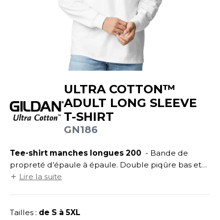
UILD YOUR BRAND
ATALOGUE
SPACES VERTS
ECORESPONSABLE
HASUBLE
STHÉTIQUE
FIN DE SÉRIE
LUBCLASS
HAUSSURES
ÔTELLERIE
RAGHOPPERS
HEMISE
OGISTIQUE
ULTRA COTTON™
OSTUME
ANUTENTION
ADULT LONG SLEEVE
COLOGIE
NFANT
ENUISIER
T-SHIRT
STEX
PONGE
ÉTALLURGIE
GN186
T SI ON L'APPELAIT FRANCIS
IN DE SERIE
ÉTIERS DE LA MER
Tee-shirt manches longues 200
- Bande de
XCD BY PROMODORO
propreté d’épaule à épaule. Double piqûre bas et
AUTE VISIBILITE
ODE
manches. Bord côte aux manches. Manches courtes
Lire la suite
ES MODULABLES
EINTRE
Réf. GN200.
INDEN HALES
INGE DE MAISON
LOMBIER
Tailles :
de S à 5XL