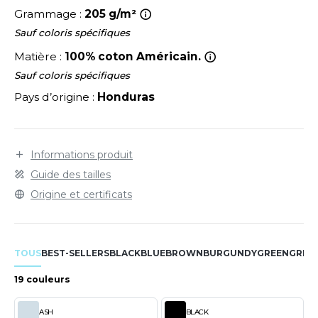
LEXFIT
ADE IN EUROPE
ROMOTIONNEL
Grammage :
205 g/m²
RONT ROW
Sauf coloris spécifiques
O LABEL / TEAR AWAY
ESTAURATION
Matière :
100% coton Américain.
RUIT OF THE LOOM
ANTALONS
ANTÉ
Sauf coloris spécifiques
RUIT OF THE LOOM VINTAGE
OLAIRE
PORT
Pays d’origine :
Honduras
OLO
ILDAN
ULL
Informations produit
Guide des tailles
YJAMA
Origine et certificats
ENBURY
ECYCLÉ
EROCK
AC SHOPPING
TOUS
BEST-SELLERS
BLACK
BLUE
BROWN
BURGUNDY
GREEN
GREY
CHOOLWEAR
ACK&JONES
19 couleurs
OFTSHELL
ACK&JONES - BLANKS
ASH
BLACK