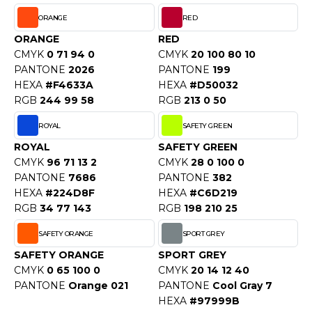
ROMODORO
ORANGE
RED
ORANGE
RED
CMYK
0 71 94 0
CMYK
20 100 80 10
UADRA
PANTONE
2026
PANTONE
199
HEXA
#F4633A
HEXA
#D50032
RGB
244 99 58
RGB
213 0 50
EGATTA
ROYAL
SAFETY GREEN
ESULT
ROYAL
SAFETY GREEN
CMYK
96 71 13 2
CMYK
28 0 100 0
ICA LEWIS
PANTONE
7686
PANTONE
382
USSELL ATHLETIC®
HEXA
#224D8F
HEXA
#C6D219
RGB
34 77 143
RGB
198 210 25
USSELL ATHLETIC® COLLECTION
SAFETY ORANGE
SPORT GREY
SAFETY ORANGE
SPORT GREY
CMYK
0 65 100 0
CMYK
20 14 12 40
ANS ETIQUETTE
PANTONE
Orange 021
PANTONE
Cool Gray 7
HEXA
#97999B
F CLOTHING