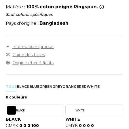
LEXFIT
ADE IN EUROPE
ROMOTIONNEL
Matière :
100% coton peigné Ringspun.
RONT ROW
O LABEL / TEAR AWAY
ESTAURATION
Sauf coloris spécifiques
Pays d’origine :
Bangladesh
RUIT OF THE LOOM
ANTALONS
ANTÉ
RUIT OF THE LOOM VINTAGE
OLAIRE
PORT
Informations produit
OLO
Guide des tailles
ILDAN
ULL
Origine et certificats
YJAMA
ENBURY
ECYCLÉ
TOUS
BLACK
BLUE
GREEN
GREY
ORANGE
RED
WHITE
EROCK
AC SHOPPING
8 couleurs
CHOOLWEAR
BLACK
WHITE
ACK&JONES
OFTSHELL
BLACK
WHITE
ACK&JONES - BLANKS
CMYK
0 0 0 100
CMYK
0 0 0 0