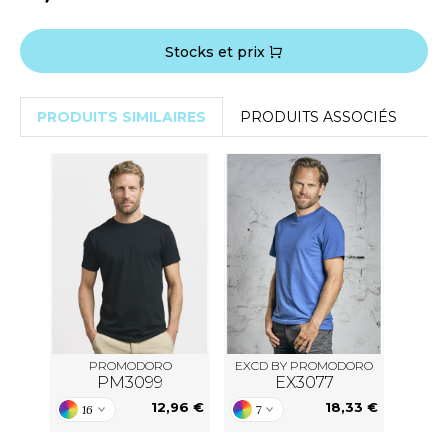
ACRON
Stocks et prix
ANTIS
UMBLES
PRODUITS SIMILAIRES
PRODUITS ASSOCIÉS
EUTRAL
EW GEN
EW MORNING STUDIOS
AREDES SEGURIDAD
PROMODORO
EXCD BY PROMODORO
ARKS
PM3099
EX3077
12,96 €
18,33 €
EN DUICK
16
7