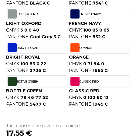
OUS-VETEMENTS
PANTONE
BLACK C
PANTONE
7541 C
HK
PORT
LIGHT OXFORD
FRENCH NAVY
UST COOL
LIGHT OXFORD
FRENCH NAVY
WEAT-SHIRT
CMYK
5 0 0 40
CMYK
100 85 0 65
UST HOODS
PANTONE
Cool Grey 3 C
PANTONE
532 C
ABLIER
UST T'S
BRIGHT ROYAL
ORANGE
EE-SHIRT
BRIGHT ROYAL
ORANGE
ENUE PROFESSIONNELLE
CMYK
100 83 0 22
CMYK
0 71 94 0
ARLOWSKY
PANTONE
2726 C
PANTONE
1665 C
ESTE - BLOUSON
ORNTEX
BOTTLE GREEN
CLASSIC RED
ORKWEAR
BOTTLE GREEN
CLASSIC RED
CMYK
79 46 77 52
CMYK
0 100 60 12
ABEL SERIE
PANTONE
5477 C
PANTONE
1945 C
ARKWOOD
Tarif conseillé de revente à la pièce
17,55 €