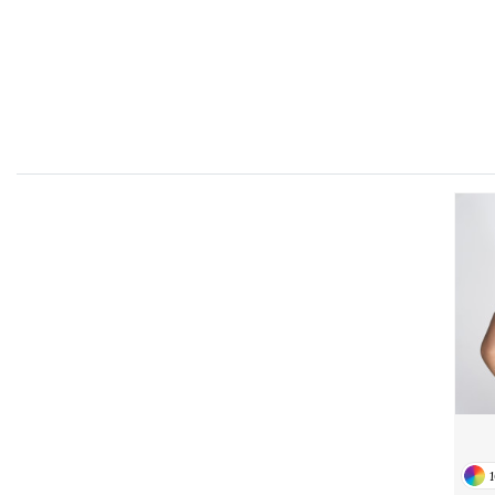
FLEXFIT
M
FRONT ROW