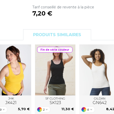
S
Tarif conseillé de revente à la pièce
SANS ETIQUETTE
7,20 €
PRODUITS SIMILAIRES
Fin de série couleur
JHK
SF CLOTHING
GILDAN
JK421
SK123
GN642
5,70 €
11,30 €
8,4
10
2
6