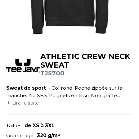
UILD YOUR BRAND
ATALOGUE
SPACES VERTS
ECORESPONSABLE
HASUBLE
STHÉTIQUE
FIN DE SÉRIE
LUBCLASS
HAUSSURES
ÔTELLERIE
RAGHOPPERS
HEMISE
OGISTIQUE
ATHLETIC CREW NECK
OSTUME
ANUTENTION
SWEAT
COLOGIE
NFANT
ENUISIER
TJ5700
STEX
PONGE
ÉTALLURGIE
Sweat de sport
- Col rond. Poche zippée sur la
T SI ON L'APPELAIT FRANCIS
IN DE SERIE
ÉTIERS DE LA MER
manche. Zip SBS. Poignets en tissu. Non gratté.
XCD BY PROMODORO
Stock en cours de conversion vers du coton
Lire la suite
AUTE VISIBILITE
ODE
organique et du polyester recyclé.
ES MODULABLES
EINTRE
Tailles :
de XS à 3XL
INDEN HALES
INGE DE MAISON
LOMBIER
Grammage :
320 g/m²