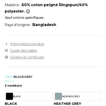
LEXFIT
ADE IN EUROPE
ROMOTIONNEL
Matière :
60% coton peigné Ringspun/40%
RONT ROW
polyester.
O LABEL / TEAR AWAY
ESTAURATION
Sauf coloris spécifiques
RUIT OF THE LOOM
ANTALONS
ANTÉ
Pays d’origine :
Bangladesh
RUIT OF THE LOOM VINTAGE
OLAIRE
PORT
OLO
Informations produit
ILDAN
ULL
Guide des tailles
Origine et certificats
YJAMA
ENBURY
ECYCLÉ
EROCK
TOUS
BLACK
GREY
AC SHOPPING
2 couleurs
CHOOLWEAR
ACK&JONES
BLACK
HEATHER GREY
OFTSHELL
ACK&JONES - BLANKS
BLACK
HEATHER GREY