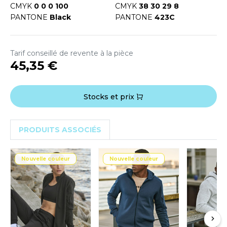
OUS-VETEMENTS
CMYK
0 0 0 100
CMYK
38 30 29 8
HK
PANTONE
Black
PANTONE
423C
PORT
UST COOL
WEAT-SHIRT
Tarif conseillé de revente à la pièce
UST HOODS
ABLIER
45,35 €
UST T'S
EE-SHIRT
Stocks et prix
ENUE PROFESSIONNELLE
ARLOWSKY
ESTE - BLOUSON
PRODUITS ASSOCIÉS
ORNTEX
ORKWEAR
Nouvelle couleur
Nouvelle couleur
ABEL SERIE
ARKWOOD