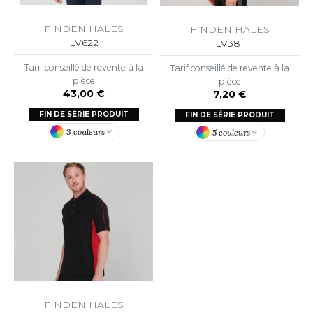
OWEL CITY
FINDEN HALES
FINDEN HALES
LV622
LV381
ELILLA
Tarif conseillé de revente à la
Tarif conseillé de revente à la
pièce
pièce
43,00 €
ESTI
7,20 €
FIN DE SÉRIE PRODUIT
FIN DE SÉRIE PRODUIT
3 couleurs
5 couleurs
ESTFORD MILL
OKO
FINDEN HALES