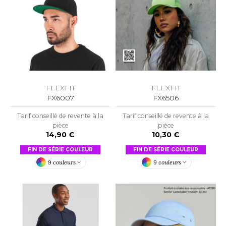
ACRON
ANTIS
UMBLES
EUTRAL
FLEXFIT
FLEXFIT
FX6506
FX6007
EW GEN
Tarif conseillé de revente à la
Tarif conseillé de revente à la
pièce
pièce
EW MORNING STUDIOS
10,30 €
14,90 €
FIN DE SÉRIE COULEUR
FIN DE SÉRIE COULEUR
9 couleurs
9 couleurs
AREDES SEGURIDAD
ARKS
EN DUICK