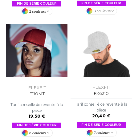
LEXFIT
ADE IN EUROPE
ROMOTIONNEL
FIN DE SÉRIE COULEUR
FIN DE SÉRIE COULEUR
3 couleurs
2 couleurs
RONT ROW
O LABEL / TEAR AWAY
ESTAURATION
RUIT OF THE LOOM
ANTALONS
ANTÉ
RUIT OF THE LOOM VINTAGE
OLAIRE
PORT
OLO
ILDAN
ULL
YJAMA
ENBURY
FLEXFIT
FLEXFIT
ECYCLÉ
FX6210
F110MT
EROCK
AC SHOPPING
Tarif conseillé de revente à la
Tarif conseillé de revente à la
pièce
pièce
CHOOLWEAR
20,40 €
19,50 €
ACK&JONES
FIN DE SÉRIE COULEUR
FIN DE SÉRIE COULEUR
OFTSHELL
7 couleurs
6 couleurs
ACK&JONES - BLANKS