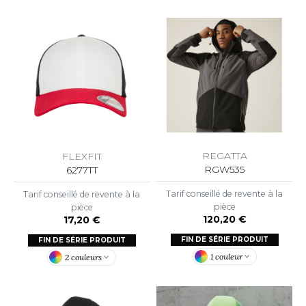
OUS-VETEMENTS
HK
PORT
UST COOL
WEAT-SHIRT
UST HOODS
ABLIER
UST T'S
EE-SHIRT
ENUE PROFESSIONNELLE
ARLOWSKY
REGATTA
FLEXFIT
ESTE - BLOUSON
RGW535
6277TT
ORNTEX
ORKWEAR
Tarif conseillé de revente à la
Tarif conseillé de revente à la
pièce
pièce
120,20 €
17,20 €
ABEL SERIE
FIN DE SÉRIE PRODUIT
FIN DE SÉRIE PRODUIT
1 couleur
2 couleurs
ARKWOOD