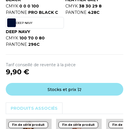
OUS-VETEMENTS
CMYK
0 0 0 100
CMYK
38 30 29 8
HK
PORT
PANTONE
PRO BLACK C
PANTONE
428C
UST COOL
DEEP NAVY
WEAT-SHIRT
UST HOODS
DEEP NAVY
ABLIER
CMYK
100 70 0 80
UST T'S
PANTONE
296C
EE-SHIRT
ENUE PROFESSIONNELLE
ARLOWSKY
Tarif conseillé de revente à la pièce
ESTE - BLOUSON
9,90 €
ORNTEX
ORKWEAR
Stocks et prix
ABEL SERIE
PRODUITS ASSOCIÉS
ARKWOOD
Fin de série produit
Fin de série produit
Fin de sér