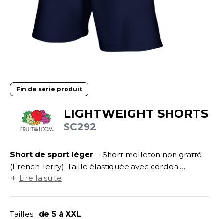
UILD YOUR BRAND
ATALOGUE
SPACES VERTS
ECORESPONSABLE
HASUBLE
STHÉTIQUE
FIN DE SÉRIE
LUBCLASS
HAUSSURES
ÔTELLERIE
RAGHOPPERS
HEMISE
OGISTIQUE
OSTUME
ANUTENTION
Fin de série produit
COLOGIE
NFANT
ENUISIER
LIGHTWEIGHT SHORTS
STEX
SC292
PONGE
ÉTALLURGIE
T SI ON L'APPELAIT FRANCIS
IN DE SERIE
ÉTIERS DE LA MER
Short de sport léger
- Short molleton non gratté
XCD BY PROMODORO
AUTE VISIBILITE
ODE
(French Terry). Taille élastiquée avec cordon.
Poches latérales.
Lire la suite
ES MODULABLES
EINTRE
INDEN HALES
INGE DE MAISON
LOMBIER
Tailles :
de S à XXL