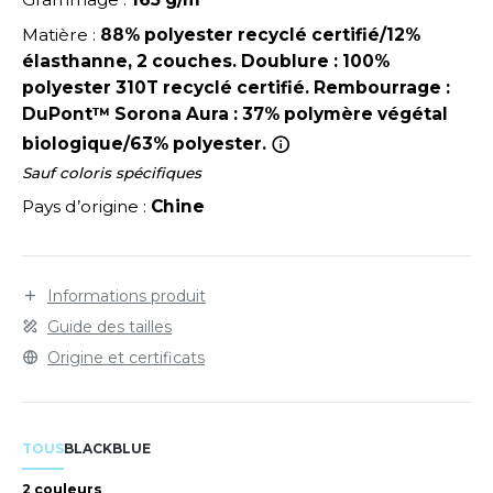
LEXFIT
ADE IN EUROPE
ROMOTIONNEL
mm. Déperlante. Imperméabilité : 8000mm.
Matière :
88% polyester recyclé certifié/12%
Respirabilité : 3000gr.
RONT ROW
O LABEL / TEAR AWAY
ESTAURATION
élasthanne, 2 couches. Doublure : 100%
polyester 310T recyclé certifié. Rembourrage :
RUIT OF THE LOOM
ANTALONS
ANTÉ
DuPont™ Sorona Aura : 37% polymère végétal
RUIT OF THE LOOM VINTAGE
biologique/63% polyester.
OLAIRE
PORT
Sauf coloris spécifiques
OLO
Pays d’origine :
Chine
ILDAN
ULL
YJAMA
Informations produit
ENBURY
ECYCLÉ
Guide des tailles
EROCK
Origine et certificats
AC SHOPPING
CHOOLWEAR
ACK&JONES
TOUS
BLACK
BLUE
OFTSHELL
ACK&JONES - BLANKS
2 couleurs