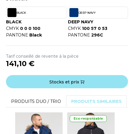
OUS-VETEMENTS
HK
PORT
BLACK
DEEP NAVY
UST COOL
BLACK
DEEP NAVY
WEAT-SHIRT
CMYK
0 0 0 100
CMYK
100 57 0 53
UST HOODS
PANTONE
Black
PANTONE
296C
ABLIER
UST T'S
EE-SHIRT
Tarif conseillé de revente à la pièce
ENUE PROFESSIONNELLE
141,10 €
ARLOWSKY
ESTE - BLOUSON
ORNTEX
Stocks et prix
ORKWEAR
PRODUITS DUO / TRIO
PRODUITS SIMILAIRES
ABEL SERIE
ARKWOOD
Eco-responsable