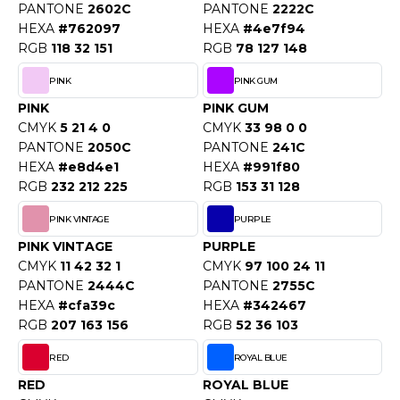
PANTONE
2602C
PANTONE
2222C
HEXA
#762097
HEXA
#4e7f94
RGB
118 32 151
RGB
78 127 148
PINK
PINK GUM
PINK
PINK GUM
CMYK
5 21 4 0
CMYK
33 98 0 0
PANTONE
2050C
PANTONE
241C
HEXA
#e8d4e1
HEXA
#991f80
RGB
232 212 225
RGB
153 31 128
PINK VINTAGE
PURPLE
PINK VINTAGE
PURPLE
CMYK
11 42 32 1
CMYK
97 100 24 11
PANTONE
2444C
PANTONE
2755C
HEXA
#cfa39c
HEXA
#342467
RGB
207 163 156
RGB
52 36 103
RED
ROYAL BLUE
RED
ROYAL BLUE