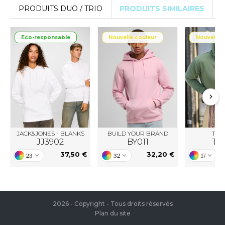
PRODUITS DUO / TRIO
PRODUITS SIMILAIRES
Eco-responsable
Nouvelle couleur
Nouvelle 
JACK&JONES - BLANKS
BUILD YOUR BRAND
TEE 
JJ3902
BY011
TJ5
37,50 €
32,20 €
23
32
17
2026 - Copyright - Tous droits réservés
Plan du site