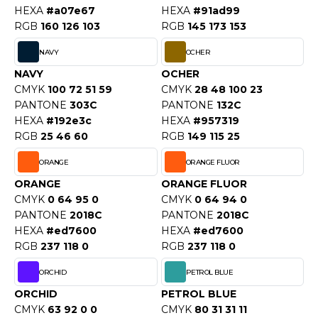
HEXA
#a07e67
HEXA
#91ad99
RGB
160 126 103
RGB
145 173 153
NAVY
OCHER
NAVY
OCHER
CMYK
100 72 51 59
CMYK
28 48 100 23
PANTONE
303C
PANTONE
132C
HEXA
#192e3c
HEXA
#957319
RGB
25 46 60
RGB
149 115 25
ORANGE
ORANGE FLUOR
ORANGE
ORANGE FLUOR
CMYK
0 64 95 0
CMYK
0 64 94 0
PANTONE
2018C
PANTONE
2018C
HEXA
#ed7600
HEXA
#ed7600
RGB
237 118 0
RGB
237 118 0
ORCHID
PETROL BLUE
ORCHID
PETROL BLUE
CMYK
63 92 0 0
CMYK
80 31 31 11