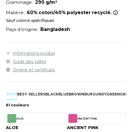
LEXFIT
Grammage :
290 g/m²
ADE IN EUROPE
ROMOTIONNEL
RONT ROW
Matière :
60% coton/40% polyester recyclé.
O LABEL / TEAR AWAY
ESTAURATION
Sauf coloris spécifiques
RUIT OF THE LOOM
ANTALONS
ANTÉ
Pays d’origine :
Bangladesh
RUIT OF THE LOOM VINTAGE
OLAIRE
PORT
OLO
Informations produit
ILDAN
Guide des tailles
ULL
Origine et certificats
YJAMA
ENBURY
ECYCLÉ
EROCK
TOUS
BEST-SELLERS
BLACK
BLUE
BROWN
BURGUNDY
GREEN
GREY
AC SHOPPING
61 couleurs
CHOOLWEAR
ACK&JONES
ALOE
ANCIENT PINK
OFTSHELL
ALOE
ANCIENT PINK
ACK&JONES - BLANKS