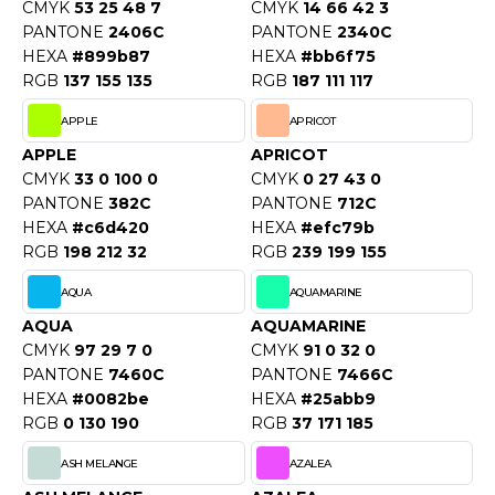
OUS-VETEMENTS
CMYK
53 25 48 7
CMYK
14 66 42 3
HK
PANTONE
2406C
PANTONE
2340C
PORT
HEXA
#899b87
HEXA
#bb6f75
UST COOL
RGB
137 155 135
RGB
187 111 117
WEAT-SHIRT
UST HOODS
APPLE
APRICOT
ABLIER
APPLE
APRICOT
UST T'S
CMYK
33 0 100 0
CMYK
0 27 43 0
EE-SHIRT
PANTONE
382C
PANTONE
712C
ENUE PROFESSIONNELLE
HEXA
#c6d420
HEXA
#efc79b
ARLOWSKY
RGB
198 212 32
RGB
239 199 155
ESTE - BLOUSON
ORNTEX
AQUA
AQUAMARINE
ORKWEAR
AQUA
AQUAMARINE
CMYK
97 29 7 0
CMYK
91 0 32 0
PANTONE
7460C
PANTONE
7466C
ABEL SERIE
HEXA
#0082be
HEXA
#25abb9
ARKWOOD
RGB
0 130 190
RGB
37 171 185
ASH MELANGE
AZALEA