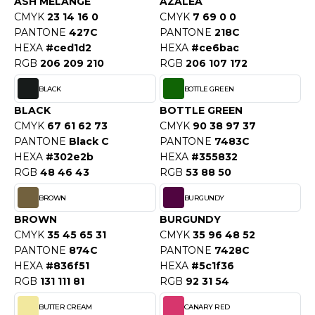
ASH MELANGE
AZALEA
ACRON
CMYK
23 14 16 0
CMYK
7 69 0 0
PANTONE
427C
PANTONE
218C
ANTIS
HEXA
#ced1d2
HEXA
#ce6bac
RGB
206 209 210
RGB
206 107 172
UMBLES
BLACK
BOTTLE GREEN
BLACK
BOTTLE GREEN
EUTRAL
CMYK
67 61 62 73
CMYK
90 38 97 37
PANTONE
Black C
PANTONE
7483C
EW GEN
HEXA
#302e2b
HEXA
#355832
RGB
48 46 43
RGB
53 88 50
EW MORNING STUDIOS
BROWN
BURGUNDY
BROWN
BURGUNDY
AREDES SEGURIDAD
CMYK
35 45 65 31
CMYK
35 96 48 52
PANTONE
874C
PANTONE
7428C
ARKS
HEXA
#836f51
HEXA
#5c1f36
RGB
131 111 81
RGB
92 31 54
EN DUICK
BUTTER CREAM
CANARY RED