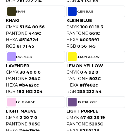
RGB
210 222 214
RGB
49 132 89
KHAKI
KLEIN BLUE
KHAKI
KLEIN BLUE
CMYK
51 54 80 56
CMYK
100 81 18 3
PANTONE
449C
PANTONE
661C
HEXA
#51472d
HEXA
#003891
RGB
81 71 45
RGB
0 56 145
LAVENDER
LEMON YELLOW
LAVENDER
LEMON YELLOW
CMYK
30 40 0 0
CMYK
0 4 92 0
PANTONE
264C
PANTONE
803C
HEXA
#b4a2cc
HEXA
#ffe82c
RGB
180 162 204
RGB
255 232 44
LIGHT MAUVE
LIGHT PURPLE
LIGHT MAUVE
LIGHT PURPLE
CMYK
2 20 7 0
CMYK
47 63 33 19
PANTONE
705C
PANTONE
5205C
HEXA
#eed9de
HEXA
#7b5f73