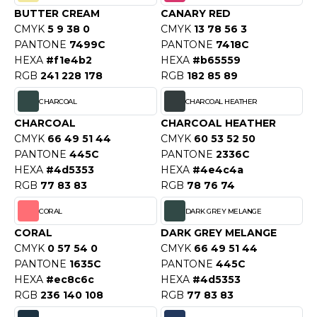
ROMODORO
BUTTER CREAM
CANARY RED
CMYK
5 9 38 0
CMYK
13 78 56 3
PANTONE
7499C
PANTONE
7418C
UADRA
HEXA
#f1e4b2
HEXA
#b65559
RGB
241 228 178
RGB
182 85 89
CHARCOAL
CHARCOAL HEATHER
EGATTA
CHARCOAL
CHARCOAL HEATHER
CMYK
66 49 51 44
CMYK
60 53 52 50
ESULT
PANTONE
445C
PANTONE
2336C
ICA LEWIS
HEXA
#4d5353
HEXA
#4e4c4a
RGB
77 83 83
RGB
78 76 74
USSELL ATHLETIC®
CORAL
DARK GREY MELANGE
USSELL ATHLETIC® COLLECTION
CORAL
DARK GREY MELANGE
CMYK
0 57 54 0
CMYK
66 49 51 44
PANTONE
1635C
PANTONE
445C
ANS ETIQUETTE
HEXA
#ec8c6c
HEXA
#4d5353
RGB
236 140 108
RGB
77 83 83
F CLOTHING