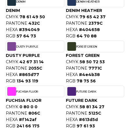
DENIM
DENIM HEATHER
O DENIM
DENIM
DENIM HEATHER
CMYK
78 61 49 50
CMYK
79 65 42 37
PIRO
PANTONE
432C
PANTONE
2379C
HEXA
#394049
HEXA
#404658
PLASHMACS
RGB
57 64 73
RGB
64 70 88
TARWORLD
DUSTY PURPLE
FOREST GREEN
TEDMAN
DUSTY PURPLE
FOREST GREEN
CMYK
42 67 31 14
CMYK
58 50 72 53
TORMTECH
PANTONE
2055C
PANTONE
7771C
HEXA
#865d77
HEXA
#4e4b38
RGB
134 93 119
RGB
78 75 56
EE JAYS
FUCHSIA FLUOR
FUTURE DARK
HE ONE TOWELLING
FUCHSIA FLUOR
FUTURE DARK
CMYK
0 80 0 0
CMYK
58 81 34 27
IGER
PANTONE
806C
PANTONE
5125C
HEXA
#f142af
HEXA
#613d5d
OMBO
RGB
241 66 175
RGB
97 61 93