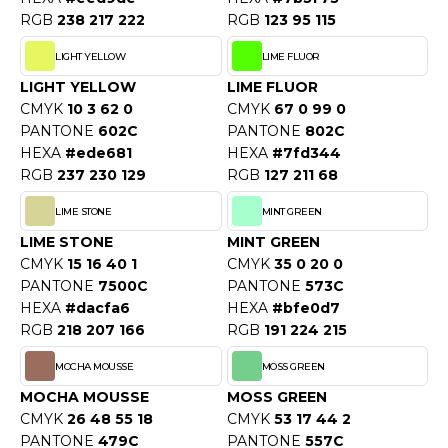
RGB
238 217 222
RGB
123 95 115
LIGHT YELLOW
LIME FLUOR
LIGHT YELLOW
LIME FLUOR
CMYK
10 3 62 0
CMYK
67 0 99 0
PANTONE
602C
PANTONE
802C
HEXA
#ede681
HEXA
#7fd344
RGB
237 230 129
RGB
127 211 68
LIME STONE
MINT GREEN
LIME STONE
MINT GREEN
CMYK
15 16 40 1
CMYK
35 0 20 0
PANTONE
7500C
PANTONE
573C
HEXA
#dacfa6
HEXA
#bfe0d7
RGB
218 207 166
RGB
191 224 215
MOCHA MOUSSE
MOSS GREEN
MOCHA MOUSSE
MOSS GREEN
CMYK
26 48 55 18
CMYK
53 17 44 2
PANTONE
479C
PANTONE
557C