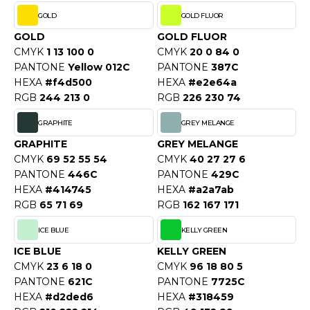
OWEL CITY
GOLD
GOLD FLUOR
GOLD
GOLD FLUOR
CMYK
1 13 100 0
CMYK
20 0 84 0
ELILLA
PANTONE
Yellow 012C
PANTONE
387C
HEXA
#f4d500
HEXA
#e2e64a
ESTI
RGB
244 213 0
RGB
226 230 74
GRAPHITE
GREY MELANGE
GRAPHITE
GREY MELANGE
ESTFORD MILL
CMYK
69 52 55 54
CMYK
40 27 27 6
PANTONE
446C
PANTONE
429C
HEXA
#414745
HEXA
#a2a7ab
OKO
RGB
65 71 69
RGB
162 167 171
ICE BLUE
KELLY GREEN
ICE BLUE
KELLY GREEN
CMYK
23 6 18 0
CMYK
96 18 80 5
PANTONE
621C
PANTONE
7725C
HEXA
#d2ded6
HEXA
#318459