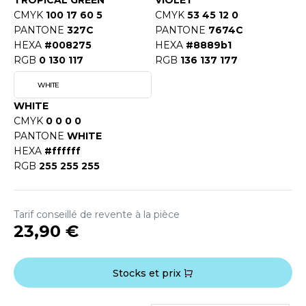
TROPICAL GREEN
VIOLET
CMYK
100 17 60 5
CMYK
53 45 12 0
PANTONE
327C
PANTONE
7674C
HEXA
#008275
HEXA
#8889b1
RGB
0 130 117
RGB
136 137 177
WHITE
WHITE
CMYK
0 0 0 0
PANTONE
WHITE
HEXA
#ffffff
RGB
255 255 255
Tarif conseillé de revente à la pièce
23,90 €
Stocks et prix