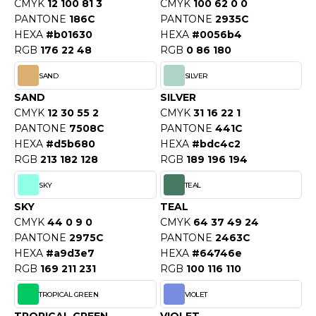
CMYK
12 100 81 3
CMYK
100 62 0 0
PANTONE
186C
PANTONE
2935C
HEXA
#b01630
HEXA
#0056b4
RGB
176 22 48
RGB
0 86 180
SAND
SILVER
SAND
SILVER
CMYK
12 30 55 2
CMYK
31 16 22 1
PANTONE
7508C
PANTONE
441C
HEXA
#d5b680
HEXA
#bdc4c2
RGB
213 182 128
RGB
189 196 194
SKY
TEAL
SKY
TEAL
CMYK
44 0 9 0
CMYK
64 37 49 24
PANTONE
2975C
PANTONE
2463C
HEXA
#a9d3e7
HEXA
#64746e
RGB
169 211 231
RGB
100 116 110
TROPICAL GREEN
VIOLET