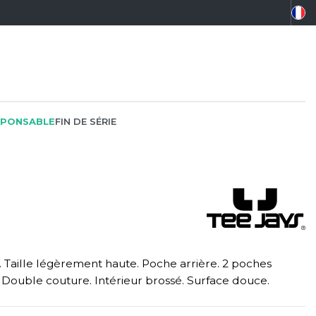
PONSABLE
FIN DE SÉRIE
PEINTRE
SOFTSHELL
SF CLOTHING
PLOMBIER
SOUS-VETEMENTS
SO DENIM
 Taille légèrement haute. Poche arrière. 2 poches
PROMOTIONNEL
SPORT
SPIRO
. Double couture. Intérieur brossé. Surface douce.
RESTAURATION
SWEAT-SHIRT
SPLASHMACS
SANTÉ
TABLIER