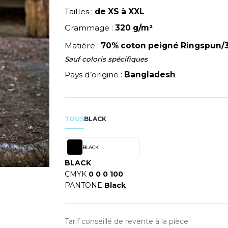
NEUTRAL
Tailles :
de XS à XXL
RIE
MODE
PULL
NEW GEN
Y
ERIE
Grammage :
320 g/m²
PYJAMA
NEW MORNING STUDIOS
SIBILITE
RECYCLÉ
P
Matière :
70% coton peigné Ringspun/
ULABLES
SAC SHOPPING
PAREDES SEGURIDAD
Sauf coloris spécifiques
NES
E MAISON
SCHOOLWEAR
PARKS
Pays d’origine :
Bangladesh
ES - BLANKS
PEN DUICK
PROMODORO
OL
Q
TOUS
BLACK
ODS
QUADRA
R
BLACK
BLACK
REGATTA
SKY
CMYK
0 0 0 100
RESULT
X
PANTONE
Black
RICA LEWIS
RUSSELL ATHLETIC®
RIE
RUSSELL ATHLETIC® COLL
Tarif conseillé de revente à la pièce
OD