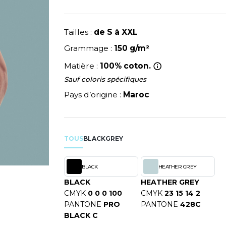
NEUTRAL
RIE
MODE
PULL
NEW GEN
Y
ERIE
PYJAMA
NEW MORNING STUDIOS
Tailles :
de S à XXL
SIBILITE
RECYCLÉ
P
Grammage :
150 g/m²
ULABLES
SAC SHOPPING
PAREDES SEGURIDAD
NES
Matière :
100% coton.
E MAISON
SCHOOLWEAR
PARKS
ES - BLANKS
Sauf coloris spécifiques
PEN DUICK
Pays d’origine :
Maroc
PROMODORO
OL
Q
ODS
QUADRA
TOUS
BLACK
GREY
R
REGATTA
SKY
BLACK
HEATHER GREY
RESULT
X
BLACK
HEATHER GREY
RICA LEWIS
CMYK
0 0 0 100
CMYK
23 15 14 2
RUSSELL ATHLETIC®
PANTONE
PRO
PANTONE
428C
RIE
BLACK C
RUSSELL ATHLETIC® COLL
OD