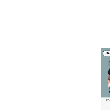
FLEXFIT
M
FRONT ROW
Fi
FR