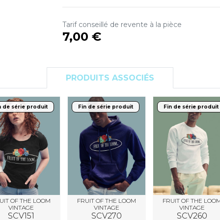
S
SANS ETIQUETTE
Tarif conseillé de revente à la pièce
7,00 €
PRODUITS ASSOCIÉS
n de série produit
Fin de série produit
Fin de série produit
UIT OF THE LOOM
FRUIT OF THE LOOM
FRUIT OF THE LOO
VINTAGE
VINTAGE
VINTAGE
SCV151
SCV270
SCV260