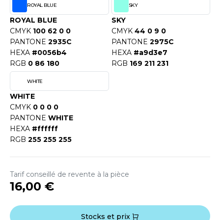
ROMODORO
ROYAL BLUE
SKY
ROYAL BLUE
SKY
CMYK
100 62 0 0
CMYK
44 0 9 0
UADRA
PANTONE
2935C
PANTONE
2975C
HEXA
#0056b4
HEXA
#a9d3e7
RGB
0 86 180
RGB
169 211 231
EGATTA
WHITE
WHITE
ESULT
CMYK
0 0 0 0
ICA LEWIS
PANTONE
WHITE
HEXA
#ffffff
USSELL ATHLETIC®
RGB
255 255 255
USSELL ATHLETIC® COLLECTION
Tarif conseillé de revente à la pièce
16,00 €
ANS ETIQUETTE
F CLOTHING
Stocks et prix