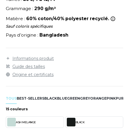
LEXFIT
ADE IN EUROPE
ROMOTIONNEL
Grammage :
290 g/m²
RONT ROW
O LABEL / TEAR AWAY
ESTAURATION
Matière :
60% coton/40% polyester recyclé.
RUIT OF THE LOOM
ANTALONS
ANTÉ
Sauf coloris spécifiques
RUIT OF THE LOOM VINTAGE
Pays d’origine :
Bangladesh
OLAIRE
PORT
OLO
ILDAN
Informations produit
ULL
Guide des tailles
YJAMA
Origine et certificats
ENBURY
ECYCLÉ
EROCK
AC SHOPPING
TOUS
BEST-SELLERS
BLACK
BLUE
GREEN
GREY
ORANGE
PINK
PURPL
CHOOLWEAR
15 couleurs
ACK&JONES
OFTSHELL
ASH MELANGE
BLACK
ACK&JONES - BLANKS