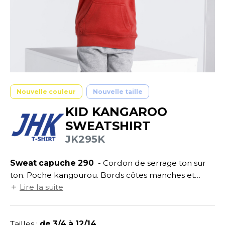
UILD YOUR BRAND
ATALOGUE
SPACES VERTS
ECORESPONSABLE
HASUBLE
STHÉTIQUE
FIN DE SÉRIE
LUBCLASS
HAUSSURES
ÔTELLERIE
RAGHOPPERS
HEMISE
OGISTIQUE
OSTUME
ANUTENTION
Nouvelle couleur
Nouvelle taille
COLOGIE
KID KANGAROO
NFANT
ENUISIER
SWEATSHIRT
STEX
PONGE
ÉTALLURGIE
JK295K
T SI ON L'APPELAIT FRANCIS
IN DE SERIE
ÉTIERS DE LA MER
Sweat capuche 290
- Cordon de serrage ton sur
XCD BY PROMODORO
AUTE VISIBILITE
ODE
ton. Poche kangourou. Bords côtes manches et
taille en lycra côte 1x1.
Lire la suite
ES MODULABLES
EINTRE
INDEN HALES
INGE DE MAISON
LOMBIER
Tailles :
de 3/4 à 12/14