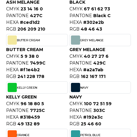
OUS-VETEMENTS
ASH MELANGE
BLACK
HK
CMYK
23 14 16 0
CMYK
67 61 62 73
PORT
PANTONE
427C
PANTONE
Black C
UST COOL
HEXA
#ced1d2
HEXA
#302e2b
WEAT-SHIRT
RGB
206 209 210
RGB
48 46 43
UST HOODS
ABLIER
BUTTER CREAM
GREY MELANGE
UST T'S
BUTTER CREAM
GREY MELANGE
EE-SHIRT
CMYK
5 9 38 0
CMYK
40 27 27 6
ENUE PROFESSIONNELLE
PANTONE
7499C
PANTONE
429C
ARLOWSKY
HEXA
#f1e4b2
HEXA
#a2a7ab
ESTE - BLOUSON
RGB
241 228 178
RGB
162 167 171
ORNTEX
ORKWEAR
KELLY GREEN
NAVY
KELLY GREEN
NAVY
CMYK
96 18 80 5
CMYK
100 72 51 59
ABEL SERIE
PANTONE
7725C
PANTONE
303C
ARKWOOD
HEXA
#318459
HEXA
#192e3c
RGB
49 132 89
RGB
25 46 60
ORANGE
PETROL BLUE