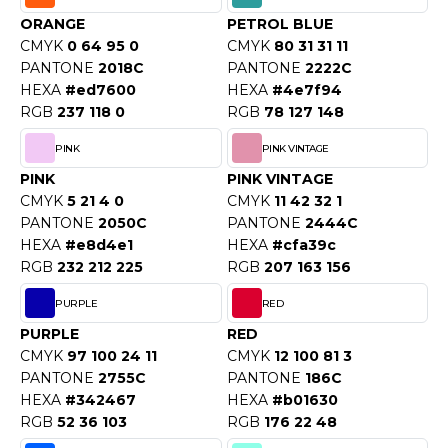
ACRON
ORANGE
PETROL BLUE
CMYK
0 64 95 0
CMYK
80 31 31 11
ANTIS
PANTONE
2018C
PANTONE
2222C
HEXA
#ed7600
HEXA
#4e7f94
UMBLES
RGB
237 118 0
RGB
78 127 148
PINK
PINK VINTAGE
EUTRAL
PINK
PINK VINTAGE
CMYK
5 21 4 0
CMYK
11 42 32 1
EW GEN
PANTONE
2050C
PANTONE
2444C
HEXA
#e8d4e1
HEXA
#cfa39c
EW MORNING STUDIOS
RGB
232 212 225
RGB
207 163 156
PURPLE
RED
AREDES SEGURIDAD
PURPLE
RED
CMYK
97 100 24 11
CMYK
12 100 81 3
ARKS
PANTONE
2755C
PANTONE
186C
HEXA
#342467
HEXA
#b01630
EN DUICK
RGB
52 36 103
RGB
176 22 48