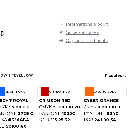
STARWORLD
 couture latérale.
SPORT
TEE-SHIRT
STEDMAN
TENUE PROFESSIONNELLE
STORMTECH
VESTE - BLOUSON
Informations produit
T
WORKWEAR
Guide des tailles
TEE JAYS
Origine et certificats
THE ONE TOWELLING
TIGER
TOMBO
TOWEL CITY
ED
WHITE
YELLOW
V
11 couleurs
VELILLA
BRIGHT ROYAL
CRIMSON RED
CYBER ORANGE
VESTI
RIGHT ROYAL
CRIMSON RED
CYBER ORANGE
W
MYK
95 60 0 0
CMYK
5 100 100 20
CMYK
0 60 100 0
WESTFORD MILL
ANTONE
2728 C
PANTONE
1935C
PANTONE
804C
Y
EXA
#3264B4
RGB
215 25 32
RGB
241 90 34
ECTION
GB
50100180
YOKO