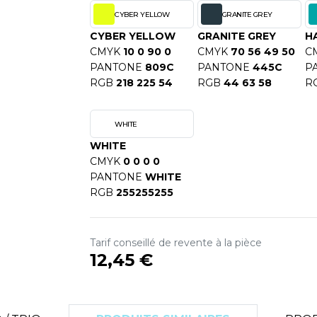
S
CYBER YELLOW
GRANITE GREY
SANS ETIQUETTE
CYBER YELLOW
GRANITE GREY
H
CMYK
10 0 90 0
CMYK
70 56 49 50
C
PANTONE
809C
PANTONE
445C
P
RGB
218 225 54
RGB
44 63 58
R
WHITE
WHITE
CMYK
0 0 0 0
PANTONE
WHITE
RGB
255255255
Tarif conseillé de revente à la pièce
12,45 €