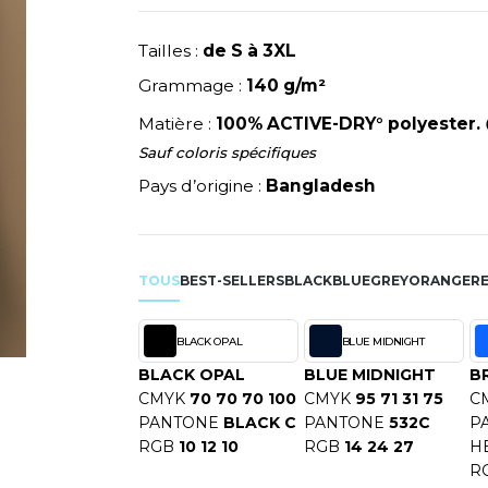
NEUTRAL
dans le cou. Étiquette d’entretien dans la
RIE
MODE
PULL
NEW GEN
Y
Tailles :
de S à 3XL
ERIE
PYJAMA
NEW MORNING STUDIOS
Grammage :
140 g/m²
SIBILITE
RECYCLÉ
P
ULABLES
SAC SHOPPING
Matière :
100% ACTIVE-DRY° polyester.
PAREDES SEGURIDAD
NES
E MAISON
SCHOOLWEAR
Sauf coloris spécifiques
PARKS
ES - BLANKS
Pays d’origine :
Bangladesh
PEN DUICK
PROMODORO
OL
Q
ODS
TOUS
BEST-SELLERS
BLACK
BLUE
GREY
ORANGE
R
QUADRA
R
BLACK OPAL
BLUE MIDNIGHT
REGATTA
SKY
BLACK OPAL
BLUE MIDNIGHT
B
RESULT
X
CMYK
70 70 70 100
CMYK
95 71 31 75
C
RICA LEWIS
PANTONE
BLACK C
PANTONE
532C
P
RUSSELL ATHLETIC®
RGB
10 12 10
RGB
14 24 27
H
RIE
RUSSELL ATHLETIC® COLL
R
OD