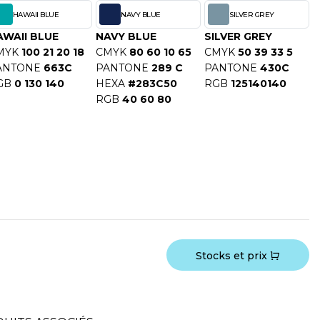
HAWAII BLUE
NAVY BLUE
SILVER GREY
AWAII BLUE
NAVY BLUE
SILVER GREY
MYK
100 21 20 18
CMYK
80 60 10 65
CMYK
50 39 33 5
ANTONE
663C
PANTONE
289 C
PANTONE
430C
GB
0 130 140
HEXA
#283C50
RGB
125140140
RGB
40 60 80
Stocks et prix