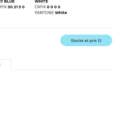
KY BLUE
WHITE
MYK
50 21 5 0
CMYK
0 0 0 0
PANTONE
White
Stocks et prix
S