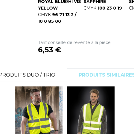
ROYAL BLUE/HI VIS
SAPPHIRE
S
YELLOW
CMYK
100 23 0 19
C
CMYK
96 71 13 2 /
10 0 85 00
Tarif conseillé de revente à la pièce
6,53 €
PRODUITS DUO / TRIO
PRODUITS SIMILAIRE