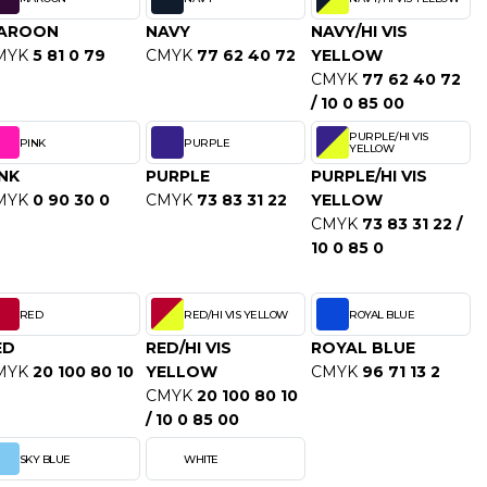
AROON
NAVY
NAVY/HI VIS
MYK
5 81 0 79
CMYK
77 62 40 72
YELLOW
CMYK
77 62 40 72
/ 10 0 85 00
PURPLE/HI VIS
PINK
PURPLE
YELLOW
INK
PURPLE
PURPLE/HI VIS
MYK
0 90 30 0
CMYK
73 83 31 22
YELLOW
CMYK
73 83 31 22 /
10 0 85 0
RED
RED/HI VIS YELLOW
ROYAL BLUE
ED
RED/HI VIS
ROYAL BLUE
MYK
20 100 80 10
YELLOW
CMYK
96 71 13 2
CMYK
20 100 80 10
/ 10 0 85 00
SKY BLUE
WHITE