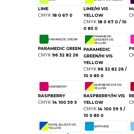
S
LIME
LIME/HI VIS
M
SANS ETIQUETTE
CMYK
18 0 67 0
YELLOW
C
CMYK
18 0 67 0 / 10
0 85 0
PARAMEDIC
PARAMEDIC GREEN
GREEN/HI VIS
YELLOW
PARAMEDIC GREEN
P
PARAMEDIC
CMYK
96 32 82 26
C
GREEN/HI VIS
YELLOW
CMYK
96 32 82 26 /
10 0 85 0
RASPBERRY/HI VIS
RASPBERRY
YELLOW
RASPBERRY
RASPBERRY/HI VIS
R
CMYK
14 100 59 5
YELLOW
C
CMYK
14 100 59 5 /
10 0 85 0
ROYAL BLUE/HI VIS
SAPPHIRE
YELLOW