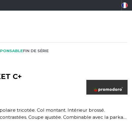
PONSABLE
FIN DE SÉRIE
KET C+
PEINTRE
SOFTSHELL
SF CLOTHING
PLOMBIER
SOUS-VETEMENTS
SO DENIM
PROMOTIONNEL
SPORT
SPIRO
 contrastées. Coupe ajustée. Combinable avec la parka
RESTAURATION
SWEAT-SHIRT
SPLASHMACS
SANTÉ
TABLIER