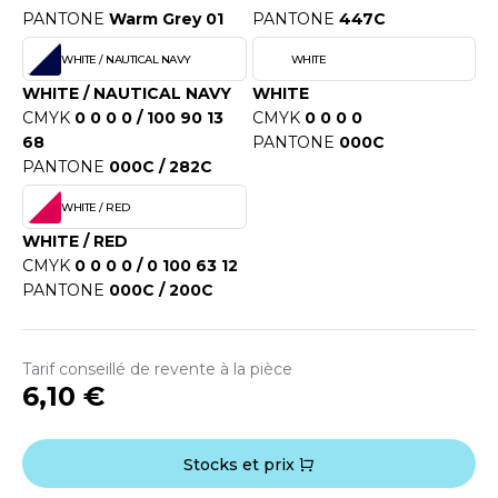
OUS-VETEMENTS
PANTONE
Warm Grey 01
PANTONE
447C
HK
PORT
WHITE / NAUTICAL NAVY
WHITE
UST COOL
WEAT-SHIRT
WHITE / NAUTICAL NAVY
WHITE
CMYK
0 0 0 0 / 100 90 13
CMYK
0 0 0 0
UST HOODS
ABLIER
68
PANTONE
000C
UST T'S
PANTONE
000C / 282C
EE-SHIRT
WHITE / RED
ENUE PROFESSIONNELLE
WHITE / RED
ARLOWSKY
CMYK
0 0 0 0 / 0 100 63 12
ESTE - BLOUSON
PANTONE
000C / 200C
ORNTEX
ORKWEAR
Tarif conseillé de revente à la pièce
ABEL SERIE
6,10 €
ARKWOOD
Stocks et prix