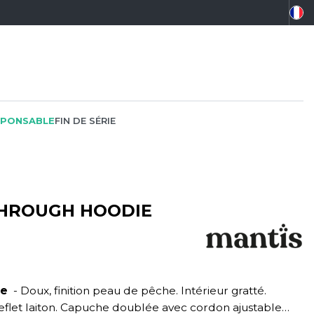
PONSABLE
FIN DE SÉRIE
THROUGH HOODIE
PEINTRE
SOFTSHELL
SF CLOTHING
PLOMBIER
SOUS-VETEMENTS
SO DENIM
PROMOTIONNEL
SPORT
SPIRO
me
- Doux, finition peau de pêche. Intérieur gratté.
RESTAURATION
SWEAT-SHIRT
SPLASHMACS
 reflet laiton. Capuche doublée avec cordon ajustable
SANTÉ
TABLIER