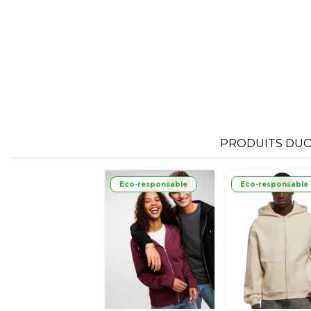
FLEXFIT
M
FRONT ROW
PRODUITS DUO 
Eco-responsable
Eco-responsable