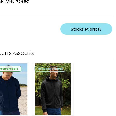
ANTONE
7546C
Stocks et prix
UITS ASSOCIÉS
responsable
Nouveau produit