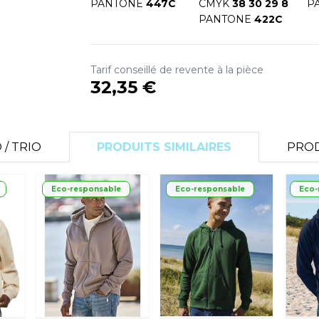
PANTONE
447C
CMYK
38 30 29 8
P
S
PANTONE
422C
SANS ETIQUETTE
Tarif conseillé de revente à la pièce
32,35 €
/ TRIO
PRODUITS SIMILAIRES
PROD
Eco-responsable
Eco-responsable
Eco-