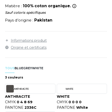
LEXFIT
ADE IN EUROPE
ROMOTIONNEL
Matière :
100% coton organique.
RONT ROW
O LABEL / TEAR AWAY
ESTAURATION
Sauf coloris spécifiques
Pays d’origine :
Pakistan
RUIT OF THE LOOM
ANTALONS
ANTÉ
RUIT OF THE LOOM VINTAGE
OLAIRE
PORT
Informations produit
OLO
Origine et certificats
ILDAN
ULL
YJAMA
TOUS
BLUE
GREY
WHITE
ENBURY
ECYCLÉ
3 couleurs
EROCK
AC SHOPPING
ANTHRACITE
WHITE
CHOOLWEAR
ANTHRACITE
WHITE
ACK&JONES
CMYK
0 4 8 69
CMYK
0 0 0 0
OFTSHELL
PANTONE
2336C
PANTONE
White
ACK&JONES - BLANKS