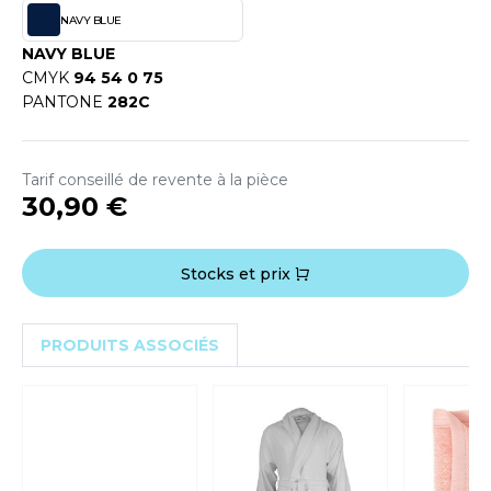
OUS-VETEMENTS
NAVY BLUE
HK
PORT
NAVY BLUE
UST COOL
CMYK
94 54 0 75
WEAT-SHIRT
PANTONE
282C
UST HOODS
ABLIER
UST T'S
EE-SHIRT
Tarif conseillé de revente à la pièce
30,90 €
ENUE PROFESSIONNELLE
ARLOWSKY
ESTE - BLOUSON
Stocks et prix
ORNTEX
ORKWEAR
PRODUITS ASSOCIÉS
ABEL SERIE
ARKWOOD