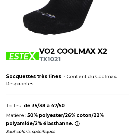
UILD YOUR BRAND
ATALOGUE
SPACES VERTS
ECORESPONSABLE
HASUBLE
STHÉTIQUE
FIN DE SÉRIE
LUBCLASS
HAUSSURES
ÔTELLERIE
RAGHOPPERS
HEMISE
OGISTIQUE
VO2 COOLMAX X2
OSTUME
ANUTENTION
TX1021
COLOGIE
NFANT
ENUISIER
STEX
Socquettes très fines
- Contient du Coolmax.
PONGE
ÉTALLURGIE
Respirantes.
T SI ON L'APPELAIT FRANCIS
IN DE SERIE
ÉTIERS DE LA MER
XCD BY PROMODORO
AUTE VISIBILITE
ODE
Tailles :
de 35/38 à 47/50
ES MODULABLES
EINTRE
Matière :
50% polyester/26% coton/22%
polyamide/2% élasthanne.
INDEN HALES
INGE DE MAISON
LOMBIER
Sauf coloris spécifiques