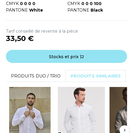
OUS-VETEMENTS
CMYK
0 0 0 0
CMYK
0 0 0 100
HK
PANTONE
White
PANTONE
Black
PORT
UST COOL
WEAT-SHIRT
Tarif conseillé de revente à la pièce
UST HOODS
ABLIER
33,50 €
UST T'S
EE-SHIRT
Stocks et prix
ENUE PROFESSIONNELLE
ARLOWSKY
ESTE - BLOUSON
PRODUITS DUO / TRIO
PRODUITS SIMILAIRES
ORNTEX
ORKWEAR
ABEL SERIE
ARKWOOD