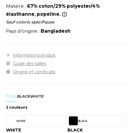
LEXFIT
ADE IN EUROPE
ROMOTIONNEL
Matière :
67% coton/29% polyester/4%
RONT ROW
élasthanne, popeline.
O LABEL / TEAR AWAY
ESTAURATION
Sauf coloris spécifiques
RUIT OF THE LOOM
ANTALONS
ANTÉ
Pays d’origine :
Bangladesh
RUIT OF THE LOOM VINTAGE
OLAIRE
PORT
OLO
Informations produit
ILDAN
ULL
Guide des tailles
Origine et certificats
YJAMA
ENBURY
ECYCLÉ
EROCK
TOUS
BLACK
WHITE
AC SHOPPING
2 couleurs
CHOOLWEAR
ACK&JONES
WHITE
BLACK
OFTSHELL
ACK&JONES - BLANKS
WHITE
BLACK