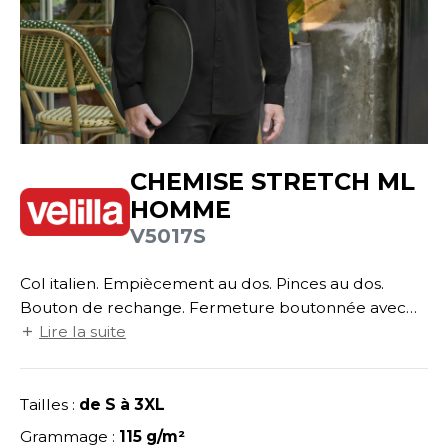
UILD YOUR BRAND
ATALOGUE
SPACES VERTS
ECORESPONSABLE
HASUBLE
STHÉTIQUE
FIN DE SÉRIE
LUBCLASS
HAUSSURES
ÔTELLERIE
RAGHOPPERS
HEMISE
OGISTIQUE
CHEMISE STRETCH ML
OSTUME
ANUTENTION
HOMME
COLOGIE
NFANT
ENUISIER
V5017S
STEX
PONGE
ÉTALLURGIE
Col italien. Empiècement au dos. Pinces au dos.
T SI ON L'APPELAIT FRANCIS
IN DE SERIE
ÉTIERS DE LA MER
Bouton de rechange. Fermeture boutonnée avec
XCD BY PROMODORO
rabat intérieur. Poignets boutonnés.
Lire la suite
AUTE VISIBILITE
ODE
ES MODULABLES
EINTRE
Tailles :
de S à 3XL
INDEN HALES
INGE DE MAISON
LOMBIER
Grammage :
115 g/m²