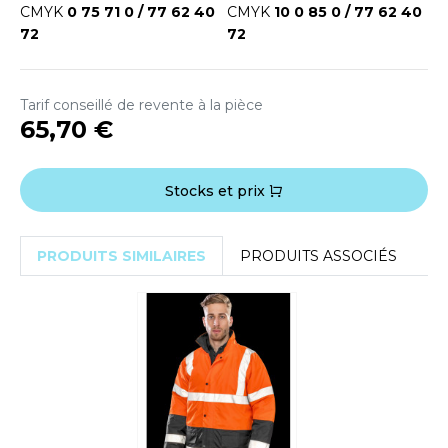
OUS-VETEMENTS
CMYK
0 75 71 0 / 77 62 40
CMYK
10 0 85 0 / 77 62 40
HK
72
72
PORT
UST COOL
WEAT-SHIRT
Tarif conseillé de revente à la pièce
UST HOODS
ABLIER
65,70 €
UST T'S
EE-SHIRT
Stocks et prix
ENUE PROFESSIONNELLE
ARLOWSKY
ESTE - BLOUSON
PRODUITS SIMILAIRES
PRODUITS ASSOCIÉS
ORNTEX
ORKWEAR
ABEL SERIE
ARKWOOD