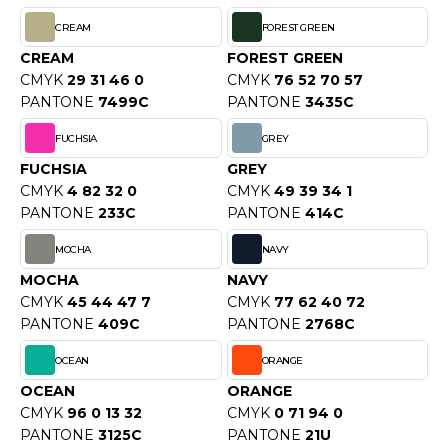
OUS-VETEMENTS
HK
CREAM
FOREST GREEN
PORT
CREAM
FOREST GREEN
UST COOL
CMYK
29 31 46 0
CMYK
76 52 70 57
WEAT-SHIRT
PANTONE
7499C
PANTONE
3435C
UST HOODS
ABLIER
FUCHSIA
GREY
UST T'S
EE-SHIRT
FUCHSIA
GREY
CMYK
4 82 32 0
CMYK
49 39 34 1
ENUE PROFESSIONNELLE
PANTONE
233C
PANTONE
414C
ARLOWSKY
ESTE - BLOUSON
MOCHA
NAVY
ORNTEX
MOCHA
NAVY
ORKWEAR
CMYK
45 44 47 7
CMYK
77 62 40 72
PANTONE
409C
PANTONE
2768C
ABEL SERIE
OCEAN
ORANGE
ARKWOOD
OCEAN
ORANGE
CMYK
96 0 13 32
CMYK
0 71 94 0
PANTONE
3125C
PANTONE
21U