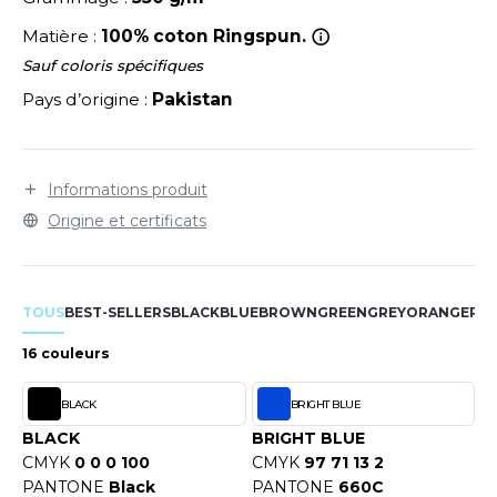
LEXFIT
ADE IN EUROPE
ROMOTIONNEL
Matière :
100% coton Ringspun.
RONT ROW
O LABEL / TEAR AWAY
ESTAURATION
Sauf coloris spécifiques
RUIT OF THE LOOM
Pays d’origine :
Pakistan
ANTALONS
ANTÉ
RUIT OF THE LOOM VINTAGE
OLAIRE
PORT
OLO
Informations produit
ILDAN
Origine et certificats
ULL
YJAMA
ENBURY
TOUS
BEST-SELLERS
BLACK
BLUE
BROWN
GREEN
GREY
ORANGE
PIN
ECYCLÉ
EROCK
16 couleurs
AC SHOPPING
BLACK
BRIGHT BLUE
CHOOLWEAR
ACK&JONES
BLACK
BRIGHT BLUE
OFTSHELL
CMYK
0 0 0 100
CMYK
97 71 13 2
ACK&JONES - BLANKS
PANTONE
Black
PANTONE
660C