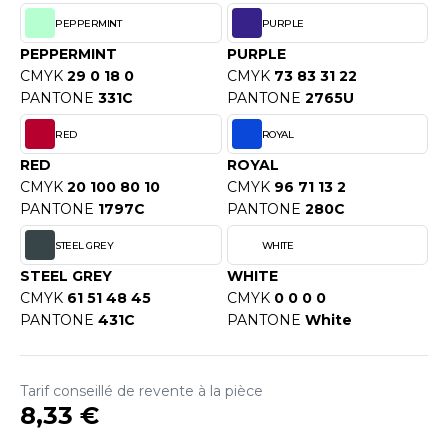
ACRON
PEPPERMINT
PURPLE
ANTIS
PEPPERMINT
PURPLE
CMYK
29 0 18 0
CMYK
73 83 31 22
UMBLES
PANTONE
331C
PANTONE
2765U
RED
ROYAL
RED
ROYAL
EUTRAL
CMYK
20 100 80 10
CMYK
96 71 13 2
PANTONE
1797C
PANTONE
280C
EW GEN
STEEL GREY
WHITE
EW MORNING STUDIOS
STEEL GREY
WHITE
CMYK
61 51 48 45
CMYK
0 0 0 0
PANTONE
431C
PANTONE
White
AREDES SEGURIDAD
ARKS
Tarif conseillé de revente à la pièce
EN DUICK
8,33 €