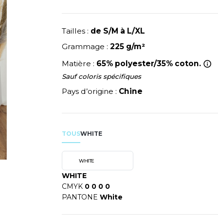
NEUTRAL
RIE
MODE
PULL
NEW GEN
Y
ERIE
PYJAMA
NEW MORNING STUDIOS
Tailles :
de S/M à L/XL
SIBILITE
RECYCLÉ
P
Grammage :
225 g/m²
ULABLES
SAC SHOPPING
PAREDES SEGURIDAD
NES
Matière :
65% polyester/35% coton.
E MAISON
SCHOOLWEAR
PARKS
ES - BLANKS
Sauf coloris spécifiques
PEN DUICK
Pays d’origine :
Chine
PROMODORO
OL
Q
ODS
QUADRA
TOUS
WHITE
R
REGATTA
SKY
WHITE
RESULT
X
WHITE
RICA LEWIS
CMYK
0 0 0 0
RUSSELL ATHLETIC®
PANTONE
White
RIE
RUSSELL ATHLETIC® COLL
OD