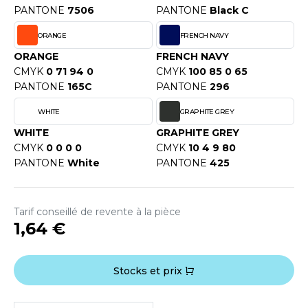
OUS-VETEMENTS
PANTONE
7506
PANTONE
Black C
HK
PORT
ORANGE
FRENCH NAVY
UST COOL
ORANGE
FRENCH NAVY
WEAT-SHIRT
CMYK
0 71 94 0
CMYK
100 85 0 65
UST HOODS
ABLIER
PANTONE
165C
PANTONE
296
UST T'S
EE-SHIRT
WHITE
GRAPHITE GREY
WHITE
GRAPHITE GREY
ENUE PROFESSIONNELLE
CMYK
0 0 0 0
CMYK
10 4 9 80
ARLOWSKY
PANTONE
White
PANTONE
425
ESTE - BLOUSON
ORNTEX
ORKWEAR
Tarif conseillé de revente à la pièce
1,64 €
ABEL SERIE
ARKWOOD
Stocks et prix