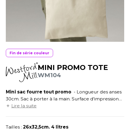
UILD YOUR BRAND
ATALOGUE
SPACES VERTS
ECORESPONSABLE
HASUBLE
STHÉTIQUE
FIN DE SÉRIE
LUBCLASS
HAUSSURES
ÔTELLERIE
RAGHOPPERS
HEMISE
OGISTIQUE
OSTUME
ANUTENTION
Fin de série couleur
COLOGIE
NFANT
ENUISIER
MINI PROMO TOTE
STEX
WM104
PONGE
ÉTALLURGIE
T SI ON L'APPELAIT FRANCIS
IN DE SERIE
ÉTIERS DE LA MER
Mini sac fourre tout promo
- Longueur des anses
XCD BY PROMODORO
AUTE VISIBILITE
ODE
30cm. Sac à porter à la main. Surface d'impression
22x26cm.
Lire la suite
ES MODULABLES
EINTRE
INDEN HALES
INGE DE MAISON
LOMBIER
Tailles :
26x32,5cm. 4 litres