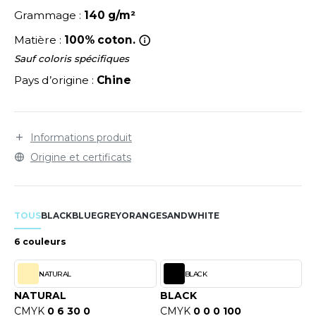
LEXFIT
ADE IN EUROPE
ROMOTIONNEL
Grammage :
140 g/m²
RONT ROW
O LABEL / TEAR AWAY
ESTAURATION
Matière :
100% coton.
RUIT OF THE LOOM
Sauf coloris spécifiques
ANTALONS
ANTÉ
Pays d’origine :
Chine
RUIT OF THE LOOM VINTAGE
OLAIRE
PORT
OLO
Informations produit
ILDAN
ULL
Origine et certificats
YJAMA
ENBURY
ECYCLÉ
TOUS
BLACK
BLUE
GREY
ORANGE
SAND
WHITE
EROCK
AC SHOPPING
6 couleurs
CHOOLWEAR
NATURAL
BLACK
ACK&JONES
OFTSHELL
NATURAL
BLACK
ACK&JONES - BLANKS
CMYK
0 6 30 0
CMYK
0 0 0 100