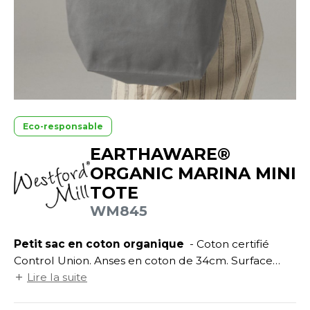
UILD YOUR BRAND
ATALOGUE
SPACES VERTS
ECORESPONSABLE
HASUBLE
STHÉTIQUE
FIN DE SÉRIE
LUBCLASS
HAUSSURES
ÔTELLERIE
RAGHOPPERS
HEMISE
OGISTIQUE
OSTUME
ANUTENTION
Eco-responsable
COLOGIE
EARTHAWARE®
NFANT
ENUISIER
ORGANIC MARINA MINI
STEX
PONGE
ÉTALLURGIE
TOTE
T SI ON L'APPELAIT FRANCIS
IN DE SERIE
ÉTIERS DE LA MER
WM845
XCD BY PROMODORO
AUTE VISIBILITE
ODE
Petit sac en coton organique
- Coton certifié
Control Union. Anses en coton de 34cm. Surface
ES MODULABLES
EINTRE
d'impression : 22x16cm.
Lire la suite
INDEN HALES
INGE DE MAISON
LOMBIER