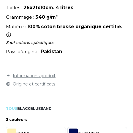
LEXFIT
ADE IN EUROPE
ROMOTIONNEL
Tailles :
26x21x10cm. 4 litres
RONT ROW
O LABEL / TEAR AWAY
ESTAURATION
Grammage :
340 g/m²
RUIT OF THE LOOM
Matière :
100% coton brossé organique certifié.
ANTALONS
ANTÉ
RUIT OF THE LOOM VINTAGE
OLAIRE
PORT
Sauf coloris spécifiques
OLO
Pays d’origine :
Pakistan
ILDAN
ULL
YJAMA
Informations produit
ENBURY
Origine et certificats
ECYCLÉ
EROCK
AC SHOPPING
TOUS
BLACK
BLUE
SAND
CHOOLWEAR
ACK&JONES
3 couleurs
OFTSHELL
ACK&JONES - BLANKS