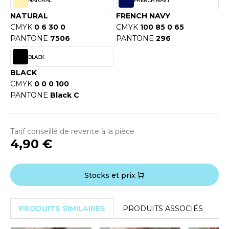
NATURAL
FRENCH NAVY
OUS-VETEMENTS
HK
NATURAL
FRENCH NAVY
PORT
CMYK
0 6 30 0
CMYK
100 85 0 65
UST COOL
PANTONE
7506
PANTONE
296
WEAT-SHIRT
UST HOODS
BLACK
ABLIER
BLACK
UST T'S
EE-SHIRT
CMYK
0 0 0 100
PANTONE
Black C
ENUE PROFESSIONNELLE
ARLOWSKY
ESTE - BLOUSON
Tarif conseillé de revente à la pièce
ORNTEX
4,90 €
ORKWEAR
ABEL SERIE
Stocks et prix
ARKWOOD
PRODUITS SIMILAIRES
PRODUITS ASSOCIÉS