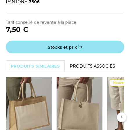
OUS-VETEMENTS
PANTONE
7506
HK
PORT
UST COOL
Tarif conseillé de revente à la pièce
WEAT-SHIRT
7,50 €
UST HOODS
ABLIER
UST T'S
EE-SHIRT
Stocks et prix
ENUE PROFESSIONNELLE
ARLOWSKY
PRODUITS SIMILAIRES
PRODUITS ASSOCIÉS
ESTE - BLOUSON
ORNTEX
ORKWEAR
Nouvelle 
ABEL SERIE
ARKWOOD