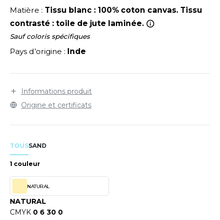
LEXFIT
ADE IN EUROPE
ROMOTIONNEL
Matière :
Tissu blanc : 100% coton canvas. Tissu
RONT ROW
contrasté : toile de jute laminée.
O LABEL / TEAR AWAY
ESTAURATION
Sauf coloris spécifiques
RUIT OF THE LOOM
ANTALONS
ANTÉ
Pays d’origine :
Inde
RUIT OF THE LOOM VINTAGE
OLAIRE
PORT
OLO
Informations produit
ILDAN
ULL
Origine et certificats
YJAMA
ENBURY
ECYCLÉ
TOUS
SAND
EROCK
AC SHOPPING
1 couleur
CHOOLWEAR
NATURAL
ACK&JONES
NATURAL
OFTSHELL
CMYK
0 6 30 0
ACK&JONES - BLANKS