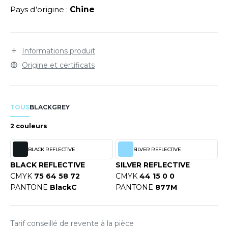
LEXFIT
ADE IN EUROPE
ROMOTIONNEL
Pays d’origine :
Chine
RONT ROW
O LABEL / TEAR AWAY
ESTAURATION
RUIT OF THE LOOM
ANTALONS
ANTÉ
Informations produit
RUIT OF THE LOOM VINTAGE
Origine et certificats
OLAIRE
PORT
OLO
ILDAN
ULL
TOUS
BLACK
GREY
2 couleurs
YJAMA
ENBURY
ECYCLÉ
BLACK REFLECTIVE
SILVER REFLECTIVE
EROCK
BLACK REFLECTIVE
SILVER REFLECTIVE
AC SHOPPING
CMYK
75 64 58 72
CMYK
44 15 0 0
PANTONE
BlackC
PANTONE
877M
CHOOLWEAR
ACK&JONES
OFTSHELL
ACK&JONES - BLANKS
Tarif conseillé de revente à la pièce