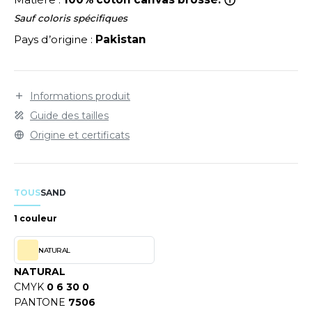
LEXFIT
ADE IN EUROPE
ROMOTIONNEL
Sauf coloris spécifiques
RONT ROW
O LABEL / TEAR AWAY
ESTAURATION
Pays d’origine :
Pakistan
RUIT OF THE LOOM
ANTALONS
ANTÉ
RUIT OF THE LOOM VINTAGE
OLAIRE
PORT
Informations produit
Guide des tailles
OLO
Origine et certificats
ILDAN
ULL
YJAMA
ENBURY
TOUS
SAND
ECYCLÉ
1 couleur
EROCK
AC SHOPPING
NATURAL
CHOOLWEAR
NATURAL
ACK&JONES
OFTSHELL
CMYK
0 6 30 0
PANTONE
7506
ACK&JONES - BLANKS