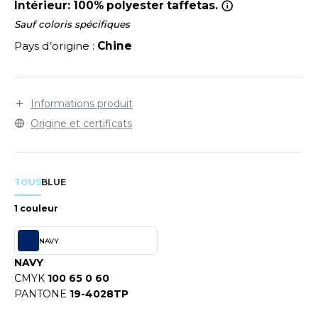
LEXFIT
Intérieur: 100% polyester taffetas.
ADE IN EUROPE
ROMOTIONNEL
Sauf coloris spécifiques
RONT ROW
O LABEL / TEAR AWAY
ESTAURATION
Pays d’origine :
Chine
RUIT OF THE LOOM
ANTALONS
ANTÉ
RUIT OF THE LOOM VINTAGE
OLAIRE
PORT
Informations produit
OLO
Origine et certificats
ILDAN
ULL
YJAMA
TOUS
BLUE
ENBURY
ECYCLÉ
1 couleur
EROCK
AC SHOPPING
NAVY
NAVY
CHOOLWEAR
CMYK
100 65 0 60
ACK&JONES
OFTSHELL
PANTONE
19-4028TP
ACK&JONES - BLANKS