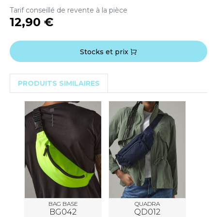
OUS-VETEMENTS
Tarif conseillé de revente à la pièce
HK
12,90 €
PORT
UST COOL
WEAT-SHIRT
UST HOODS
Stocks et prix
ABLIER
UST T'S
EE-SHIRT
PRODUITS SIMILAIRES
ENUE PROFESSIONNELLE
ARLOWSKY
ESTE - BLOUSON
ORNTEX
ORKWEAR
ABEL SERIE
ARKWOOD
BAG BASE
QUADRA
BG042
QD012