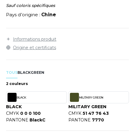
LEXFIT
ADE IN EUROPE
ROMOTIONNEL
Sauf coloris spécifiques
RONT ROW
Pays d’origine :
Chine
O LABEL / TEAR AWAY
ESTAURATION
RUIT OF THE LOOM
ANTALONS
ANTÉ
RUIT OF THE LOOM VINTAGE
Informations produit
OLAIRE
PORT
Origine et certificats
OLO
ILDAN
ULL
TOUS
BLACK
GREEN
YJAMA
ENBURY
2 couleurs
ECYCLÉ
EROCK
BLACK
MILITARY GREEN
AC SHOPPING
BLACK
MILITARY GREEN
CHOOLWEAR
CMYK
0 0 0 100
CMYK
51 47 76 43
ACK&JONES
PANTONE
BlackC
PANTONE
7770
OFTSHELL
ACK&JONES - BLANKS