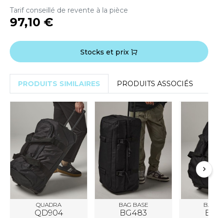
OUS-VETEMENTS
Tarif conseillé de revente à la pièce
HK
97,10 €
PORT
UST COOL
WEAT-SHIRT
UST HOODS
Stocks et prix
ABLIER
UST T'S
EE-SHIRT
PRODUITS SIMILAIRES
PRODUITS ASSOCIÉS
ENUE PROFESSIONNELLE
ARLOWSKY
ESTE - BLOUSON
ORNTEX
ORKWEAR
ABEL SERIE
ARKWOOD
QUADRA
BAG BASE
BAG 
QD904
BG483
BG