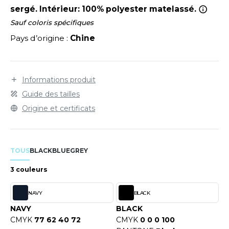
LEXFIT
ADE IN EUROPE
ROMOTIONNEL
sergé. Intérieur: 100% polyester matelassé.
RONT ROW
Sauf coloris spécifiques
O LABEL / TEAR AWAY
ESTAURATION
Pays d’origine :
Chine
RUIT OF THE LOOM
ANTALONS
ANTÉ
RUIT OF THE LOOM VINTAGE
OLAIRE
PORT
Informations produit
OLO
Guide des tailles
ILDAN
ULL
Origine et certificats
YJAMA
ENBURY
ECYCLÉ
TOUS
BLACK
BLUE
GREY
EROCK
AC SHOPPING
3 couleurs
CHOOLWEAR
NAVY
BLACK
ACK&JONES
NAVY
BLACK
OFTSHELL
CMYK
77 62 40 72
CMYK
0 0 0 100
ACK&JONES - BLANKS