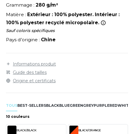
LEXFIT
ADE IN EUROPE
ROMOTIONNEL
Grammage :
280 g/m²
RONT ROW
Matière :
Extérieur : 100% polyester. Intérieur :
O LABEL / TEAR AWAY
ESTAURATION
100% polyester recyclé micropolaire.
RUIT OF THE LOOM
ANTALONS
ANTÉ
Sauf coloris spécifiques
RUIT OF THE LOOM VINTAGE
OLAIRE
PORT
Pays d’origine :
Chine
OLO
ILDAN
ULL
Informations produit
Guide des tailles
YJAMA
Origine et certificats
ENBURY
ECYCLÉ
EROCK
AC SHOPPING
TOUS
BEST-SELLERS
BLACK
BLUE
GREEN
GREY
PURPLE
RED
WHITE
Y
CHOOLWEAR
10 couleurs
ACK&JONES
OFTSHELL
ACK&JONES - BLANKS
BLACK/BLACK
BLACK/ORANGE