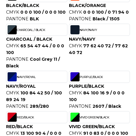
OUS-VETEMENTS
BLACK/BLACK
BLACK/ORANGE
HK
CMYK
0 0 0 100 / 0 0 0 100
CMYK
0 0 0 100 / 0 71 94 0
PORT
PANTONE
BLK
PANTONE
Black / 1505
UST COOL
WEAT-SHIRT
CHARCOAL / BLACK
NAVY/NAVY
UST HOODS
ABLIER
CHARCOAL / BLACK
NAVY/NAVY
UST T'S
CMYK
65 54 47 44 / 0 0 0
CMYK
77 62 40 72 / 77 62
EE-SHIRT
100
40 72
PANTONE
Cool Grey 11 /
ENUE PROFESSIONNELLE
Black
ARLOWSKY
ESTE - BLOUSON
NAVY/ROYAL
PURPLE/BLACK
ORNTEX
ORKWEAR
NAVY/ROYAL
PURPLE/BLACK
CMYK
100 84 42 50 / 100
CMYK
84 100 16 9 / 0 0 0
89 24 19
100
ABEL SERIE
PANTONE
289/280
PANTONE
2607 / Black
ARKWOOD
RED/BLACK
VIVID GREEN/BLACK
RED/BLACK
VIVID GREEN/BLACK
CMYK
13 100 90 4 / 0 0 0
CMYK
91 0 83 0 / 0 0 0 100