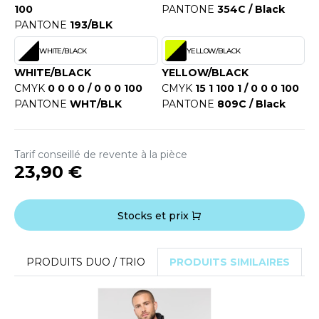
ACRON
100
PANTONE
354C / Black
PANTONE
193/BLK
ANTIS
WHITE/BLACK
YELLOW/BLACK
UMBLES
WHITE/BLACK
YELLOW/BLACK
CMYK
0 0 0 0 / 0 0 0 100
CMYK
15 1 100 1 / 0 0 0 100
PANTONE
WHT/BLK
PANTONE
809C / Black
EUTRAL
EW GEN
Tarif conseillé de revente à la pièce
23,90 €
EW MORNING STUDIOS
Stocks et prix
AREDES SEGURIDAD
PRODUITS DUO / TRIO
PRODUITS SIMILAIRES
ARKS
EN DUICK