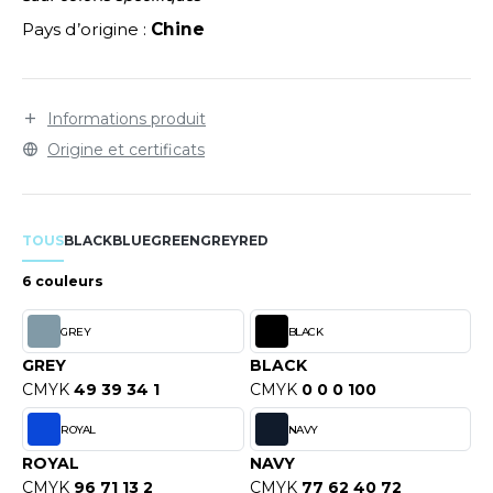
LEXFIT
ADE IN EUROPE
ROMOTIONNEL
Pays d’origine :
Chine
RONT ROW
O LABEL / TEAR AWAY
ESTAURATION
RUIT OF THE LOOM
ANTALONS
ANTÉ
Informations produit
RUIT OF THE LOOM VINTAGE
OLAIRE
PORT
Origine et certificats
OLO
ILDAN
ULL
TOUS
BLACK
BLUE
GREEN
GREY
RED
YJAMA
6 couleurs
ENBURY
ECYCLÉ
GREY
BLACK
EROCK
AC SHOPPING
GREY
BLACK
CMYK
49 39 34 1
CMYK
0 0 0 100
CHOOLWEAR
ROYAL
NAVY
ACK&JONES
OFTSHELL
ROYAL
NAVY
ACK&JONES - BLANKS
CMYK
96 71 13 2
CMYK
77 62 40 72