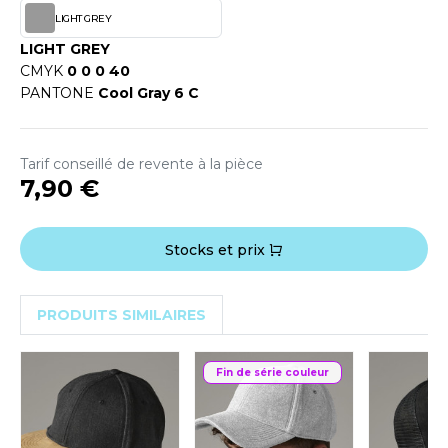
OUS-VETEMENTS
LIGHT GREY
HK
PORT
LIGHT GREY
UST COOL
CMYK
0 0 0 40
WEAT-SHIRT
PANTONE
Cool Gray 6 C
UST HOODS
ABLIER
UST T'S
EE-SHIRT
Tarif conseillé de revente à la pièce
7,90 €
ENUE PROFESSIONNELLE
ARLOWSKY
ESTE - BLOUSON
Stocks et prix
ORNTEX
ORKWEAR
PRODUITS SIMILAIRES
ABEL SERIE
Fin de série couleur
ARKWOOD