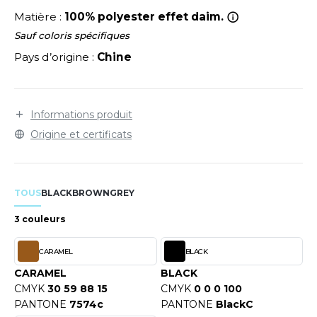
LEXFIT
flexible.
ADE IN EUROPE
ROMOTIONNEL
Matière :
100% polyester effet daim.
RONT ROW
O LABEL / TEAR AWAY
ESTAURATION
Sauf coloris spécifiques
Pays d’origine :
Chine
RUIT OF THE LOOM
ANTALONS
ANTÉ
RUIT OF THE LOOM VINTAGE
OLAIRE
PORT
Informations produit
OLO
Origine et certificats
ILDAN
ULL
YJAMA
TOUS
BLACK
BROWN
GREY
ENBURY
ECYCLÉ
3 couleurs
EROCK
AC SHOPPING
CARAMEL
BLACK
CHOOLWEAR
CARAMEL
BLACK
ACK&JONES
CMYK
30 59 88 15
CMYK
0 0 0 100
OFTSHELL
PANTONE
7574c
PANTONE
BlackC
ACK&JONES - BLANKS