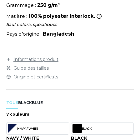
LEXFIT
ADE IN EUROPE
ROMOTIONNEL
Grammage :
250 g/m²
RONT ROW
Matière :
100% polyester interlock.
O LABEL / TEAR AWAY
ESTAURATION
Sauf coloris spécifiques
RUIT OF THE LOOM
ANTALONS
ANTÉ
Pays d’origine :
Bangladesh
RUIT OF THE LOOM VINTAGE
OLAIRE
PORT
OLO
Informations produit
ILDAN
ULL
Guide des tailles
Origine et certificats
YJAMA
ENBURY
ECYCLÉ
EROCK
TOUS
BLACK
BLUE
AC SHOPPING
7 couleurs
CHOOLWEAR
ACK&JONES
OFTSHELL
NAVY / WHITE
BLACK
ACK&JONES - BLANKS
NAVY / WHITE
BLACK