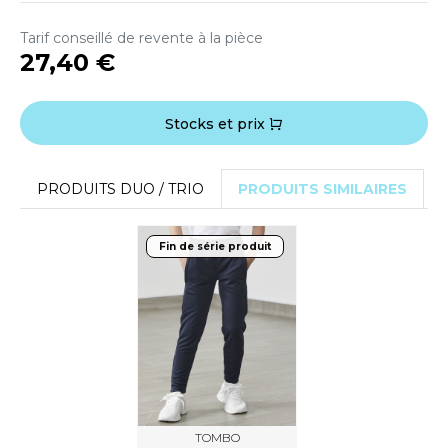
ACRON
Tarif conseillé de revente à la pièce
ANTIS
27,40 €
UMBLES
Stocks et prix
EUTRAL
PRODUITS DUO / TRIO
PRODUITS SIMILAIRES
EW GEN
Fin de série produit
EW MORNING STUDIOS
AREDES SEGURIDAD
ARKS
EN DUICK
TOMBO