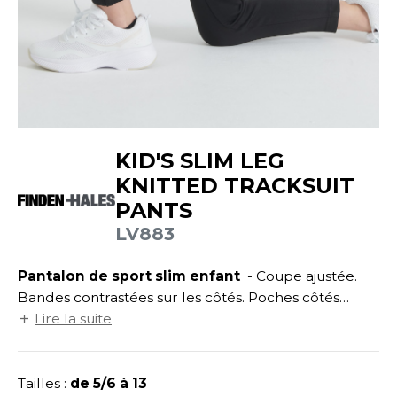
UILD YOUR BRAND
ATALOGUE
SPACES VERTS
ECORESPONSABLE
HASUBLE
STHÉTIQUE
FIN DE SÉRIE
LUBCLASS
HAUSSURES
ÔTELLERIE
RAGHOPPERS
HEMISE
OGISTIQUE
KID'S SLIM LEG
OSTUME
ANUTENTION
KNITTED TRACKSUIT
COLOGIE
NFANT
ENUISIER
PANTS
STEX
PONGE
ÉTALLURGIE
LV883
T SI ON L'APPELAIT FRANCIS
IN DE SERIE
ÉTIERS DE LA MER
Pantalon de sport slim enfant
- Coupe ajustée.
XCD BY PROMODORO
Bandes contrastées sur les côtés. Poches côtés
AUTE VISIBILITE
ODE
zippées. Taille élastiquée avec cordon intérieur. Zip
Lire la suite
ES MODULABLES
EINTRE
au niveau des chevilles.
INDEN HALES
INGE DE MAISON
LOMBIER
Tailles :
de 5/6 à 13