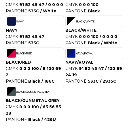
OUS-VETEMENTS
CMYK
91 82 45 47 / 0 0 0 0
CMYK
0 0 0 100
HK
PANTONE
533C / White
PANTONE
Black
PORT
UST COOL
NAVY
BLACK/WHITE
WEAT-SHIRT
NAVY
BLACK/WHITE
UST HOODS
ABLIER
CMYK
91 82 45 47
CMYK
0 0 0 100 / 0 0 0 0
UST T'S
PANTONE
533C
PANTONE
Black / White
EE-SHIRT
BLACK/RED
NAVY/ROYAL
ENUE PROFESSIONNELLE
BLACK/RED
NAVY/ROYAL
ARLOWSKY
CMYK
0 0 0 100 / 8 100 69
CMYK
91 82 45 47 / 100 89
ESTE - BLOUSON
2
24 19
ORNTEX
PANTONE
Black / 186C
PANTONE
533C / 2935C
ORKWEAR
BLACK/GUNMETAL GREY
ABEL SERIE
BLACK/GUNMETAL GREY
CMYK
0 0 0 100 / 63 56 53
ARKWOOD
28
PANTONE
Black / 426U